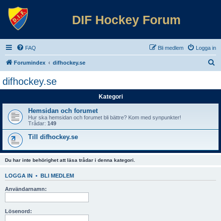
DIF Hockey Forum
FAQ
Bli medlem
Logga in
S
Forumindex
difhockey.se
ö
difhockey.se
k
Kategori
Hemsidan och forumet
Hur ska hemsidan och forumet bli bättre? Kom med synpunkter!
Trådar:
149
Till difhockey.se
Du har inte behörighet att läsa trådar i denna kategori.
LOGGA IN
•
BLI MEDLEM
Användarnamn:
Lösenord: