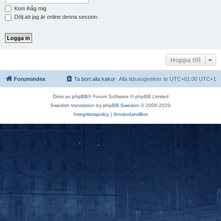
Kom ihåg mig
Dölj att jag är online denna session.
Hoppa till
Forumindex
Ta bort alla kakor
Alla tidsangivelser är UTC+01:00 UTC+1
Drivs av
phpBB
® Forum Software © phpBB Limited
Swedish translation by
phpBB Sweden
© 2006-2020
Integritetspolicy
|
Användarvillkor