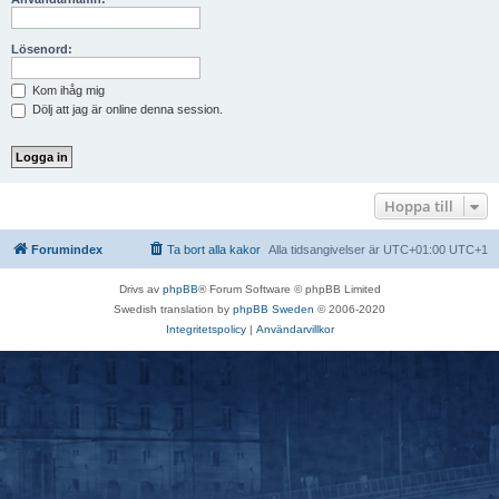
Lösenord:
Kom ihåg mig
Dölj att jag är online denna session.
Hoppa till
Forumindex
Ta bort alla kakor
Alla tidsangivelser är UTC+01:00 UTC+1
Drivs av
phpBB
® Forum Software © phpBB Limited
Swedish translation by
phpBB Sweden
© 2006-2020
Integritetspolicy
|
Användarvillkor