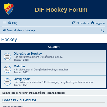
DIF Hockey Forum
FAQ
Bli medlem
Logga in
S
Forumindex
Hockey
ö
Hockey
k
Kategori
Djurgården Hockey
Här diskuteras allt om Djurgården Hockey.
Trådar:
1838
Matcher
Här diskuterar vi Djurgården Hockeys matcher.
Trådar:
1462
Övrig sport
Här diskuteras vi andra DIF-föreningar, övrig hockey och annan sport.
Trådar:
456
Du har inte behörighet att läsa trådar i denna kategori.
LOGGA IN
•
BLI MEDLEM
Användarnamn: