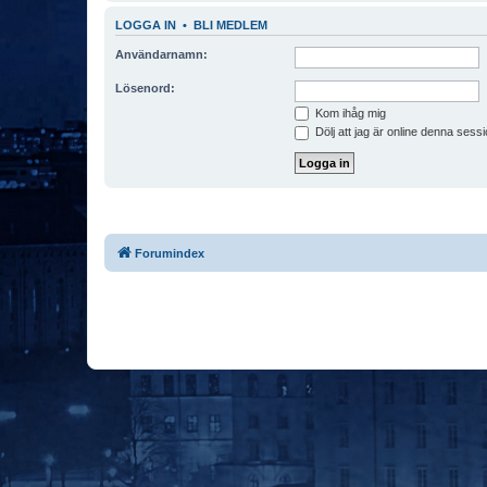
LOGGA IN
•
BLI MEDLEM
Användarnamn:
Lösenord:
Kom ihåg mig
Dölj att jag är online denna sessi
Forumindex