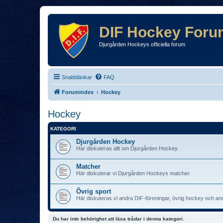
DIF Hockey Foru
Djurgården Hockeys officiella forum
Snabblänkar
FAQ
Forumindex
Hockey
Hockey
KATEGORI
Djurgården Hockey
Här diskuteras allt om Djurgården Hockey.
Matcher
Här diskuterar vi Djurgården Hockeys matcher.
Övrig sport
Här diskuteras vi andra DIF-föreningar, övrig hockey och an
Du har inte behörighet att läsa trådar i denna kategori.