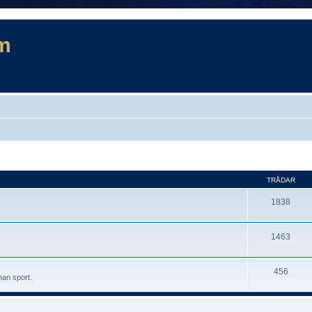
m
TRÅDAR
1838
1463
456
nan sport.