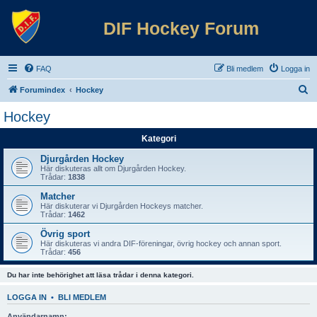
DIF Hockey Forum
FAQ
Bli medlem
Logga in
S
Forumindex
Hockey
ö
Hockey
k
Kategori
Djurgården Hockey
Här diskuteras allt om Djurgården Hockey.
Trådar:
1838
Matcher
Här diskuterar vi Djurgården Hockeys matcher.
Trådar:
1462
Övrig sport
Här diskuteras vi andra DIF-föreningar, övrig hockey och annan sport.
Trådar:
456
Du har inte behörighet att läsa trådar i denna kategori.
LOGGA IN
•
BLI MEDLEM
Användarnamn: