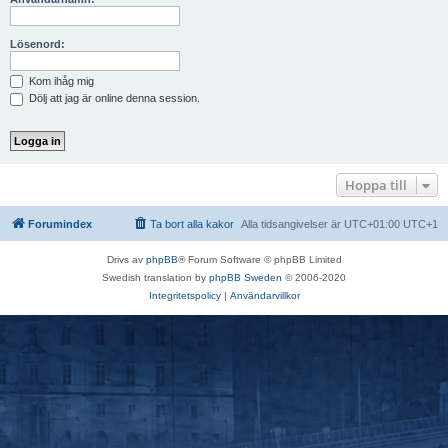
Lösenord:
Kom ihåg mig
Dölj att jag är online denna session.
Hoppa till
Forumindex
Ta bort alla kakor
Alla tidsangivelser är UTC+01:00 UTC+1
Drivs av
phpBB
® Forum Software © phpBB Limited
Swedish translation by
phpBB Sweden
© 2006-2020
Integritetspolicy
|
Användarvillkor