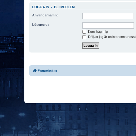
LOGGA IN
•
BLI MEDLEM
Användarnamn:
Lösenord:
Kom ihåg mig
Dölj att jag är online denna sessi
Forumindex