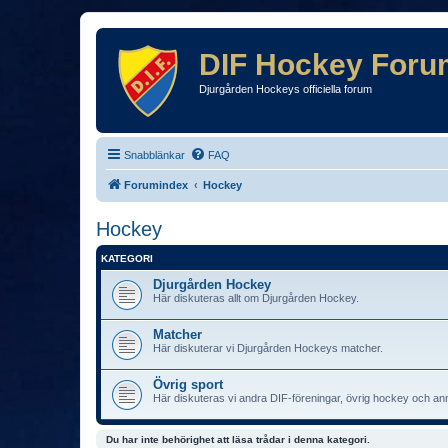
DIF Hockey Foru
Djurgården Hockeys officiella forum
Snabblänkar
FAQ
Forumindex
Hockey
Hockey
KATEGORI
Djurgården Hockey
Här diskuteras allt om Djurgården Hockey.
Matcher
Här diskuterar vi Djurgården Hockeys matcher.
Övrig sport
Här diskuteras vi andra DIF-föreningar, övrig hockey och an
Du har inte behörighet att läsa trådar i denna kategori.