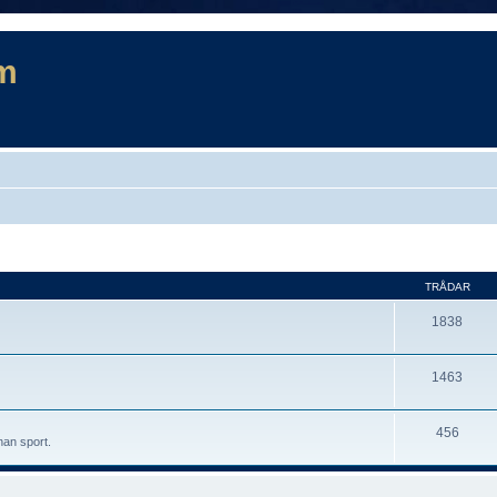
m
TRÅDAR
1838
1463
456
nan sport.