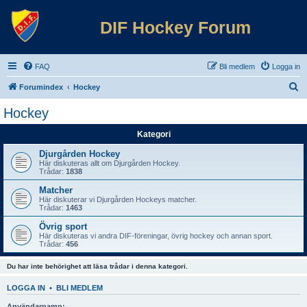
DIF Hockey Forum
FAQ
Bli medlem
Logga in
S
Forumindex
Hockey
ö
Hockey
k
Kategori
Djurgården Hockey
Här diskuteras allt om Djurgården Hockey.
Trådar:
1838
Matcher
Här diskuterar vi Djurgården Hockeys matcher.
Trådar:
1463
Övrig sport
Här diskuteras vi andra DIF-föreningar, övrig hockey och annan sport.
Trådar:
456
Du har inte behörighet att läsa trådar i denna kategori.
LOGGA IN
•
BLI MEDLEM
Användarnamn: