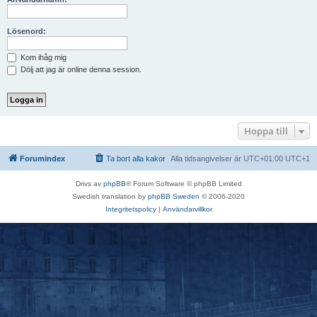
Lösenord:
Kom ihåg mig
Dölj att jag är online denna session.
Hoppa till
Forumindex
Ta bort alla kakor
Alla tidsangivelser är UTC+01:00 UTC+1
Drivs av
phpBB
® Forum Software © phpBB Limited
Swedish translation by
phpBB Sweden
© 2006-2020
Integritetspolicy
|
Användarvillkor