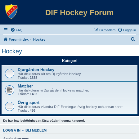
DIF Hockey Forum
FAQ
Bli medlem
Logga in
S
Forumindex
Hockey
ö
Hockey
k
Kategori
Djurgården Hockey
Här diskuteras allt om Djurgården Hockey.
Trådar:
1838
Matcher
Här diskuterar vi Djurgården Hockeys matcher.
Trådar:
1463
Övrig sport
Här diskuteras vi andra DIF-föreningar, övrig hockey och annan sport.
Trådar:
456
Du har inte behörighet att läsa trådar i denna kategori.
LOGGA IN
•
BLI MEDLEM
Användarnamn: