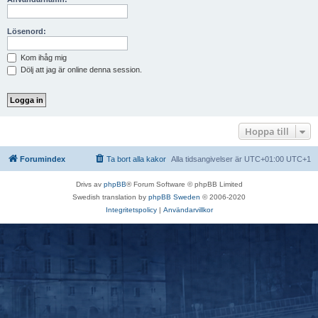
Lösenord:
Kom ihåg mig
Dölj att jag är online denna session.
Hoppa till
Forumindex
Ta bort alla kakor
Alla tidsangivelser är UTC+01:00 UTC+1
Drivs av
phpBB
® Forum Software © phpBB Limited
Swedish translation by
phpBB Sweden
© 2006-2020
Integritetspolicy
|
Användarvillkor