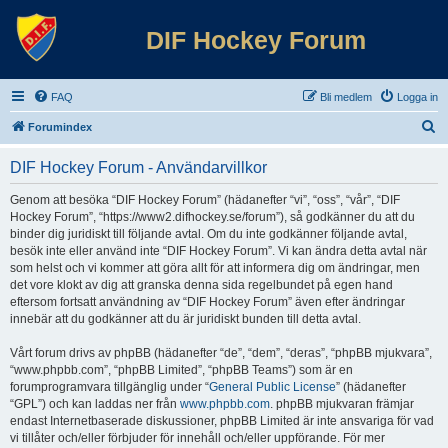
DIF Hockey Forum
FAQ
Bli medlem
Logga in
S
Forumindex
ö
DIF Hockey Forum - Användarvillkor
k
Genom att besöka “DIF Hockey Forum” (hädanefter “vi”, “oss”, “vår”, “DIF
Hockey Forum”, “https://www2.difhockey.se/forum”), så godkänner du att du
binder dig juridiskt till följande avtal. Om du inte godkänner följande avtal,
besök inte eller använd inte “DIF Hockey Forum”. Vi kan ändra detta avtal när
som helst och vi kommer att göra allt för att informera dig om ändringar, men
det vore klokt av dig att granska denna sida regelbundet på egen hand
eftersom fortsatt användning av “DIF Hockey Forum” även efter ändringar
innebär att du godkänner att du är juridiskt bunden till detta avtal.
Vårt forum drivs av phpBB (hädanefter “de”, “dem”, “deras”, “phpBB mjukvara”,
“www.phpbb.com”, “phpBB Limited”, “phpBB Teams”) som är en
forumprogramvara tillgänglig under “
General Public License
” (hädanefter
“GPL”) och kan laddas ner från
www.phpbb.com
. phpBB mjukvaran främjar
endast Internetbaserade diskussioner, phpBB Limited är inte ansvariga för vad
vi tillåter och/eller förbjuder för innehåll och/eller uppförande. För mer