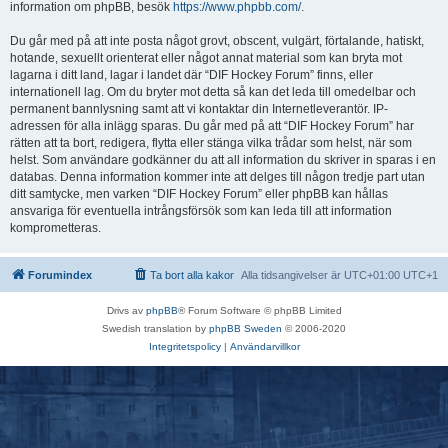
information om phpBB, besök
https://www.phpbb.com/
.
Du går med på att inte posta något grovt, obscent, vulgärt, förtalande, hatiskt,
hotande, sexuellt orienterat eller något annat material som kan bryta mot
lagarna i ditt land, lagar i landet där “DIF Hockey Forum” finns, eller
internationell lag. Om du bryter mot detta så kan det leda till omedelbar och
permanent bannlysning samt att vi kontaktar din Internetleverantör. IP-
adressen för alla inlägg sparas. Du går med på att “DIF Hockey Forum” har
rätten att ta bort, redigera, flytta eller stänga vilka trådar som helst, när som
helst. Som användare godkänner du att all information du skriver in sparas i en
databas. Denna information kommer inte att delges till någon tredje part utan
ditt samtycke, men varken “DIF Hockey Forum” eller phpBB kan hållas
ansvariga för eventuella intrångsförsök som kan leda till att information
komprometteras.
Forumindex
Ta bort alla kakor
Alla tidsangivelser är UTC+01:00 UTC+1
Drivs av
phpBB
® Forum Software © phpBB Limited
Swedish translation by
phpBB Sweden
© 2006-2020
Integritetspolicy
|
Användarvillkor