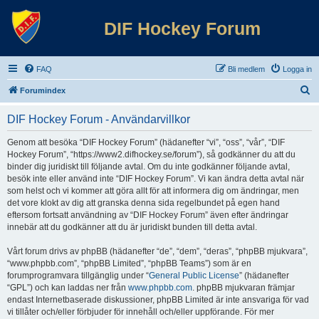
DIF Hockey Forum
FAQ
Bli medlem
Logga in
S
Forumindex
ö
DIF Hockey Forum - Användarvillkor
k
Genom att besöka “DIF Hockey Forum” (hädanefter “vi”, “oss”, “vår”, “DIF
Hockey Forum”, “https://www2.difhockey.se/forum”), så godkänner du att du
binder dig juridiskt till följande avtal. Om du inte godkänner följande avtal,
besök inte eller använd inte “DIF Hockey Forum”. Vi kan ändra detta avtal när
som helst och vi kommer att göra allt för att informera dig om ändringar, men
det vore klokt av dig att granska denna sida regelbundet på egen hand
eftersom fortsatt användning av “DIF Hockey Forum” även efter ändringar
innebär att du godkänner att du är juridiskt bunden till detta avtal.
Vårt forum drivs av phpBB (hädanefter “de”, “dem”, “deras”, “phpBB mjukvara”,
“www.phpbb.com”, “phpBB Limited”, “phpBB Teams”) som är en
forumprogramvara tillgänglig under “
General Public License
” (hädanefter
“GPL”) och kan laddas ner från
www.phpbb.com
. phpBB mjukvaran främjar
endast Internetbaserade diskussioner, phpBB Limited är inte ansvariga för vad
vi tillåter och/eller förbjuder för innehåll och/eller uppförande. För mer