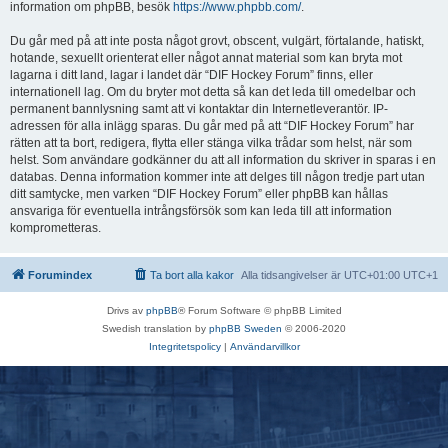
information om phpBB, besök
https://www.phpbb.com/
.
Du går med på att inte posta något grovt, obscent, vulgärt, förtalande, hatiskt,
hotande, sexuellt orienterat eller något annat material som kan bryta mot
lagarna i ditt land, lagar i landet där “DIF Hockey Forum” finns, eller
internationell lag. Om du bryter mot detta så kan det leda till omedelbar och
permanent bannlysning samt att vi kontaktar din Internetleverantör. IP-
adressen för alla inlägg sparas. Du går med på att “DIF Hockey Forum” har
rätten att ta bort, redigera, flytta eller stänga vilka trådar som helst, när som
helst. Som användare godkänner du att all information du skriver in sparas i en
databas. Denna information kommer inte att delges till någon tredje part utan
ditt samtycke, men varken “DIF Hockey Forum” eller phpBB kan hållas
ansvariga för eventuella intrångsförsök som kan leda till att information
komprometteras.
Forumindex
Ta bort alla kakor
Alla tidsangivelser är UTC+01:00 UTC+1
Drivs av
phpBB
® Forum Software © phpBB Limited
Swedish translation by
phpBB Sweden
© 2006-2020
Integritetspolicy
|
Användarvillkor