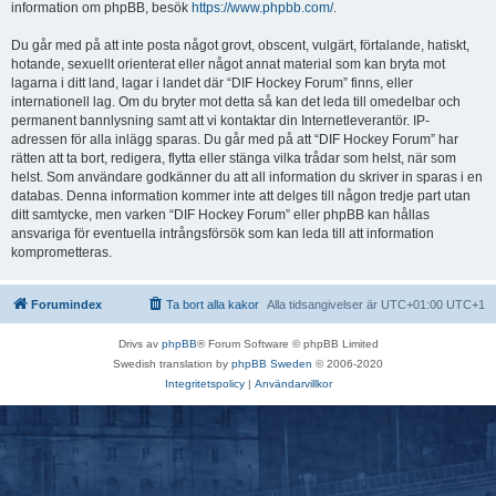
information om phpBB, besök
https://www.phpbb.com/
.
Du går med på att inte posta något grovt, obscent, vulgärt, förtalande, hatiskt,
hotande, sexuellt orienterat eller något annat material som kan bryta mot
lagarna i ditt land, lagar i landet där “DIF Hockey Forum” finns, eller
internationell lag. Om du bryter mot detta så kan det leda till omedelbar och
permanent bannlysning samt att vi kontaktar din Internetleverantör. IP-
adressen för alla inlägg sparas. Du går med på att “DIF Hockey Forum” har
rätten att ta bort, redigera, flytta eller stänga vilka trådar som helst, när som
helst. Som användare godkänner du att all information du skriver in sparas i en
databas. Denna information kommer inte att delges till någon tredje part utan
ditt samtycke, men varken “DIF Hockey Forum” eller phpBB kan hållas
ansvariga för eventuella intrångsförsök som kan leda till att information
komprometteras.
Forumindex
Ta bort alla kakor
Alla tidsangivelser är UTC+01:00 UTC+1
Drivs av
phpBB
® Forum Software © phpBB Limited
Swedish translation by
phpBB Sweden
© 2006-2020
Integritetspolicy
|
Användarvillkor