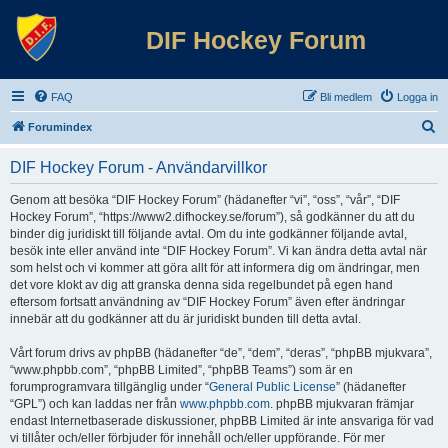
DIF Hockey Forum
FAQ
Bli medlem
Logga in
S
Forumindex
ö
DIF Hockey Forum - Användarvillkor
k
Genom att besöka “DIF Hockey Forum” (hädanefter “vi”, “oss”, “vår”, “DIF
Hockey Forum”, “https://www2.difhockey.se/forum”), så godkänner du att du
binder dig juridiskt till följande avtal. Om du inte godkänner följande avtal,
besök inte eller använd inte “DIF Hockey Forum”. Vi kan ändra detta avtal när
som helst och vi kommer att göra allt för att informera dig om ändringar, men
det vore klokt av dig att granska denna sida regelbundet på egen hand
eftersom fortsatt användning av “DIF Hockey Forum” även efter ändringar
innebär att du godkänner att du är juridiskt bunden till detta avtal.
Vårt forum drivs av phpBB (hädanefter “de”, “dem”, “deras”, “phpBB mjukvara”,
“www.phpbb.com”, “phpBB Limited”, “phpBB Teams”) som är en
forumprogramvara tillgänglig under “
General Public License
” (hädanefter
“GPL”) och kan laddas ner från
www.phpbb.com
. phpBB mjukvaran främjar
endast Internetbaserade diskussioner, phpBB Limited är inte ansvariga för vad
vi tillåter och/eller förbjuder för innehåll och/eller uppförande. För mer