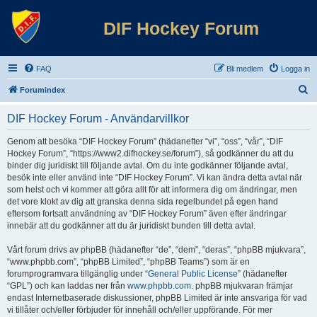
DIF Hockey Forum
FAQ
Bli medlem
Logga in
S
Forumindex
ö
DIF Hockey Forum - Användarvillkor
k
Genom att besöka “DIF Hockey Forum” (hädanefter “vi”, “oss”, “vår”, “DIF
Hockey Forum”, “https://www2.difhockey.se/forum”), så godkänner du att du
binder dig juridiskt till följande avtal. Om du inte godkänner följande avtal,
besök inte eller använd inte “DIF Hockey Forum”. Vi kan ändra detta avtal när
som helst och vi kommer att göra allt för att informera dig om ändringar, men
det vore klokt av dig att granska denna sida regelbundet på egen hand
eftersom fortsatt användning av “DIF Hockey Forum” även efter ändringar
innebär att du godkänner att du är juridiskt bunden till detta avtal.
Vårt forum drivs av phpBB (hädanefter “de”, “dem”, “deras”, “phpBB mjukvara”,
“www.phpbb.com”, “phpBB Limited”, “phpBB Teams”) som är en
forumprogramvara tillgänglig under “
General Public License
” (hädanefter
“GPL”) och kan laddas ner från
www.phpbb.com
. phpBB mjukvaran främjar
endast Internetbaserade diskussioner, phpBB Limited är inte ansvariga för vad
vi tillåter och/eller förbjuder för innehåll och/eller uppförande. För mer