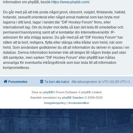
information om phpBB, besök
https://www.phpbb.com/
.
Du går med på att inte posta något grovt, obscent, vulgärt, förtalande, hatiskt,
hotande, sexuellt orienterat eller något annat material som kan bryta mot
lagarna i ditt land, lagar i landet där “DIF Hockey Forum” finns, eller
internationell lag. Om du bryter mot detta så kan det leda till omedelbar och
permanent bannlysning samt att vi kontaktar din Internetleverantör. IP-
adressen för alla inlägg sparas. Du går med på att “DIF Hockey Forum” har
rätten att ta bort, redigera, flytta eller stänga vilka trådar som helst, när som
helst. Som användare godkänner du att all information du skriver in sparas i en
databas. Denna information kommer inte att delges till någon tredje part utan
ditt samtycke, men varken “DIF Hockey Forum” eller phpBB kan hållas
ansvariga för eventuella intrångsförsök som kan leda till att information
komprometteras.
Forumindex
Ta bort alla kakor
Alla tidsangivelser är UTC+01:00 UTC+1
Drivs av
phpBB
® Forum Software © phpBB Limited
Swedish translation by
phpBB Sweden
© 2006-2020
Integritetspolicy
|
Användarvillkor