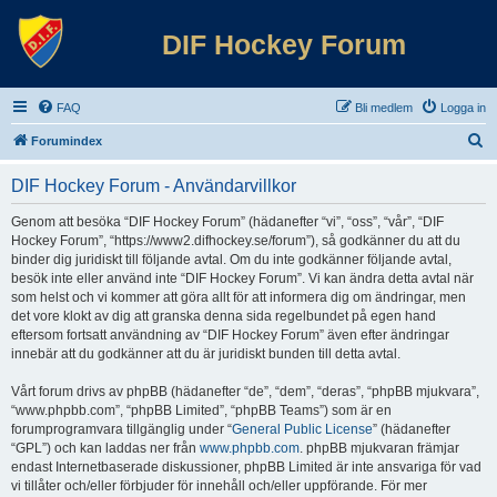
DIF Hockey Forum
FAQ
Bli medlem
Logga in
S
Forumindex
ö
DIF Hockey Forum - Användarvillkor
k
Genom att besöka “DIF Hockey Forum” (hädanefter “vi”, “oss”, “vår”, “DIF
Hockey Forum”, “https://www2.difhockey.se/forum”), så godkänner du att du
binder dig juridiskt till följande avtal. Om du inte godkänner följande avtal,
besök inte eller använd inte “DIF Hockey Forum”. Vi kan ändra detta avtal när
som helst och vi kommer att göra allt för att informera dig om ändringar, men
det vore klokt av dig att granska denna sida regelbundet på egen hand
eftersom fortsatt användning av “DIF Hockey Forum” även efter ändringar
innebär att du godkänner att du är juridiskt bunden till detta avtal.
Vårt forum drivs av phpBB (hädanefter “de”, “dem”, “deras”, “phpBB mjukvara”,
“www.phpbb.com”, “phpBB Limited”, “phpBB Teams”) som är en
forumprogramvara tillgänglig under “
General Public License
” (hädanefter
“GPL”) och kan laddas ner från
www.phpbb.com
. phpBB mjukvaran främjar
endast Internetbaserade diskussioner, phpBB Limited är inte ansvariga för vad
vi tillåter och/eller förbjuder för innehåll och/eller uppförande. För mer