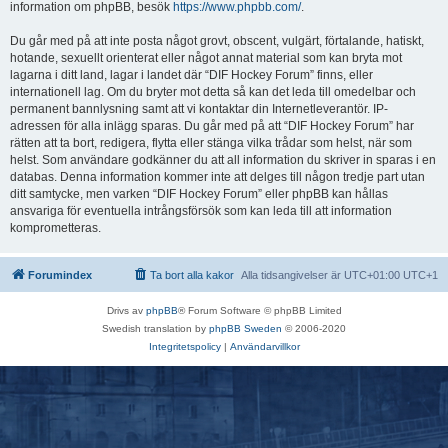
information om phpBB, besök
https://www.phpbb.com/
.
Du går med på att inte posta något grovt, obscent, vulgärt, förtalande, hatiskt,
hotande, sexuellt orienterat eller något annat material som kan bryta mot
lagarna i ditt land, lagar i landet där “DIF Hockey Forum” finns, eller
internationell lag. Om du bryter mot detta så kan det leda till omedelbar och
permanent bannlysning samt att vi kontaktar din Internetleverantör. IP-
adressen för alla inlägg sparas. Du går med på att “DIF Hockey Forum” har
rätten att ta bort, redigera, flytta eller stänga vilka trådar som helst, när som
helst. Som användare godkänner du att all information du skriver in sparas i en
databas. Denna information kommer inte att delges till någon tredje part utan
ditt samtycke, men varken “DIF Hockey Forum” eller phpBB kan hållas
ansvariga för eventuella intrångsförsök som kan leda till att information
komprometteras.
Forumindex
Ta bort alla kakor
Alla tidsangivelser är UTC+01:00 UTC+1
Drivs av
phpBB
® Forum Software © phpBB Limited
Swedish translation by
phpBB Sweden
© 2006-2020
Integritetspolicy
|
Användarvillkor