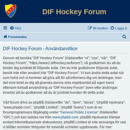
DIF Hockey Forum
FAQ
Bli medlem
Logga in
S
Forumindex
ö
DIF Hockey Forum - Användarvillkor
k
Genom att besöka “DIF Hockey Forum” (hädanefter “vi”, “oss”, “vår”, “DIF
Hockey Forum”, “https://www2.difhockey.se/forum”), så godkänner du att du
binder dig juridiskt till följande avtal. Om du inte godkänner följande avtal,
besök inte eller använd inte “DIF Hockey Forum”. Vi kan ändra detta avtal när
som helst och vi kommer att göra allt för att informera dig om ändringar, men
det vore klokt av dig att granska denna sida regelbundet på egen hand
eftersom fortsatt användning av “DIF Hockey Forum” även efter ändringar
innebär att du godkänner att du är juridiskt bunden till detta avtal.
Vårt forum drivs av phpBB (hädanefter “de”, “dem”, “deras”, “phpBB mjukvara”,
“www.phpbb.com”, “phpBB Limited”, “phpBB Teams”) som är en
forumprogramvara tillgänglig under “
General Public License
” (hädanefter
“GPL”) och kan laddas ner från
www.phpbb.com
. phpBB mjukvaran främjar
endast Internetbaserade diskussioner, phpBB Limited är inte ansvariga för vad
vi tillåter och/eller förbjuder för innehåll och/eller uppförande. För mer