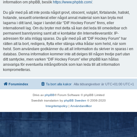
information om phpBB, besök
https://www.phpbb.com/
.
Du går med på att inte posta något grovt, obscent, vulgärt, förtalande, hatiskt,
hotande, sexuellt orienterat eller något annat material som kan bryta mot
lagarna i ditt land, lagar i landet där “DIF Hockey Forum” finns, eller
internationell lag. Om du bryter mot detta så kan det leda till omedelbar och
permanent bannlysning samt att vi kontaktar din Internetleverantör. IP-
adressen för alla inlägg sparas. Du går med på att “DIF Hockey Forum” har
rätten att ta bort, redigera, flytta eller stänga vilka trådar som helst, när som
helst. Som användare godkänner du att all information du skriver in sparas i en
databas. Denna information kommer inte att delges till någon tredje part utan
ditt samtycke, men varken “DIF Hockey Forum” eller phpBB kan hållas
ansvariga för eventuella intrångsförsök som kan leda till att information
komprometteras.
Forumindex
Ta bort alla kakor
Alla tidsangivelser är UTC+01:00 UTC+1
Drivs av
phpBB
® Forum Software © phpBB Limited
Swedish translation by
phpBB Sweden
© 2006-2020
Integritetspolicy
|
Användarvillkor