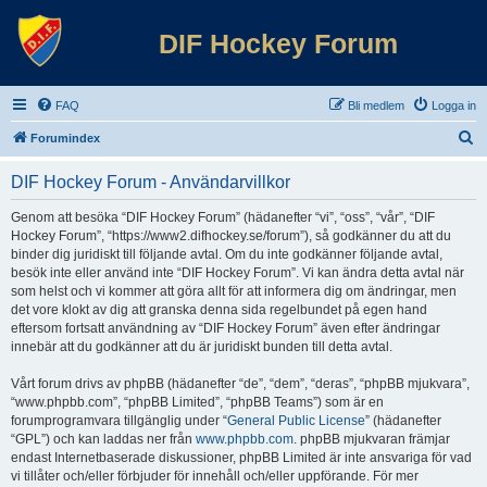
DIF Hockey Forum
FAQ
Bli medlem
Logga in
S
Forumindex
ö
DIF Hockey Forum - Användarvillkor
k
Genom att besöka “DIF Hockey Forum” (hädanefter “vi”, “oss”, “vår”, “DIF
Hockey Forum”, “https://www2.difhockey.se/forum”), så godkänner du att du
binder dig juridiskt till följande avtal. Om du inte godkänner följande avtal,
besök inte eller använd inte “DIF Hockey Forum”. Vi kan ändra detta avtal när
som helst och vi kommer att göra allt för att informera dig om ändringar, men
det vore klokt av dig att granska denna sida regelbundet på egen hand
eftersom fortsatt användning av “DIF Hockey Forum” även efter ändringar
innebär att du godkänner att du är juridiskt bunden till detta avtal.
Vårt forum drivs av phpBB (hädanefter “de”, “dem”, “deras”, “phpBB mjukvara”,
“www.phpbb.com”, “phpBB Limited”, “phpBB Teams”) som är en
forumprogramvara tillgänglig under “
General Public License
” (hädanefter
“GPL”) och kan laddas ner från
www.phpbb.com
. phpBB mjukvaran främjar
endast Internetbaserade diskussioner, phpBB Limited är inte ansvariga för vad
vi tillåter och/eller förbjuder för innehåll och/eller uppförande. För mer