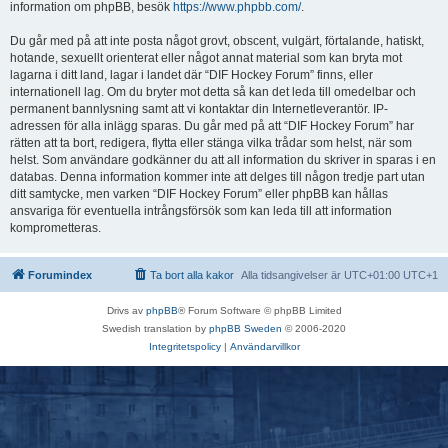
information om phpBB, besök
https://www.phpbb.com/
.
Du går med på att inte posta något grovt, obscent, vulgärt, förtalande, hatiskt,
hotande, sexuellt orienterat eller något annat material som kan bryta mot
lagarna i ditt land, lagar i landet där “DIF Hockey Forum” finns, eller
internationell lag. Om du bryter mot detta så kan det leda till omedelbar och
permanent bannlysning samt att vi kontaktar din Internetleverantör. IP-
adressen för alla inlägg sparas. Du går med på att “DIF Hockey Forum” har
rätten att ta bort, redigera, flytta eller stänga vilka trådar som helst, när som
helst. Som användare godkänner du att all information du skriver in sparas i en
databas. Denna information kommer inte att delges till någon tredje part utan
ditt samtycke, men varken “DIF Hockey Forum” eller phpBB kan hållas
ansvariga för eventuella intrångsförsök som kan leda till att information
komprometteras.
Forumindex
Ta bort alla kakor
Alla tidsangivelser är UTC+01:00 UTC+1
Drivs av
phpBB
® Forum Software © phpBB Limited
Swedish translation by
phpBB Sweden
© 2006-2020
Integritetspolicy
|
Användarvillkor