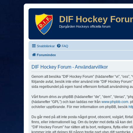
DIF Hockey Foru
Djurgården Hockeys officiella forum
Snabblänkar
FAQ
Forumindex
DIF Hockey Forum - Användarvillkor
Genom att besöka “DIF Hockey Forum” (hädanefter “vi”, “oss”, “v
följande avtal, besök inte eller använd inte “DIF Hockey Forum”.
sida regelbundet på egen hand eftersom fortsatt användning av “
Vårt forum drivs av phpBB (hädanefter “de”, “dem”, “deras”, 
(hädanefter “GPL”) och kan laddas ner från
www.phpbb.com
. p
och/eller uppförande. För mer information om phpBB, besök
ht
Du går med på att inte posta något grovt, obscent, vulgärt, förta
finns, eller internationell lag. Om du bryter mot detta så kan d
“DIF Hockey Forum” har rätten att ta bort, redigera, flytta elle
kommer inte att delges till någon tredje part utan ditt samtyck