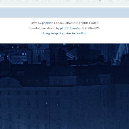
Drivs av
phpBB
® Forum Software © phpBB Limited
Swedish translation by
phpBB Sweden
© 2006-2020
Integritetspolicy
|
Användarvillkor