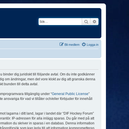
Sök
Avancerad söknin
Bli medlem
Logga in
binder dig juridiskt till följande avtal. Om du inte godkänner
a dig om ändringar, men det vore klokt av dig att granska denna
 bunden till detta avtal.
umprogramvara tillgänglig under “
General Public License
”
nsvariga för vad vi tillåter och/eller förbjuder för innehåll
 mot lagarna i ditt land, lagar i landet där “DIF Hockey Forum”
verantör. IP-adressen för alla inlägg sparas. Du går med på att
formation du skriver in sparas i en databas. Denna information
trångsförsök som kan leda till att information komprometteras.