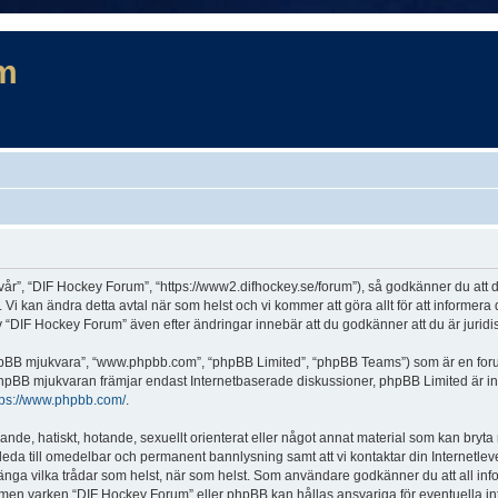
m
år”, “DIF Hockey Forum”, “https://www2.difhockey.se/forum”), så godkänner du att du 
 Vi kan ändra detta avtal när som helst och vi kommer att göra allt för att informer
DIF Hockey Forum” även efter ändringar innebär att du godkänner att du är juridiskt
“phpBB mjukvara”, “www.phpbb.com”, “phpBB Limited”, “phpBB Teams”) som är en for
hpBB mjukvaran främjar endast Internetbaserade diskussioner, phpBB Limited är inte a
tps://www.phpbb.com/
.
lande, hatiskt, hotande, sexuellt orienterat eller något annat material som kan bryta
et leda till omedelbar och permanent bannlysning samt att vi kontaktar din Internetle
r stänga vilka trådar som helst, när som helst. Som användare godkänner du att all in
e, men varken “DIF Hockey Forum” eller phpBB kan hållas ansvariga för eventuella in