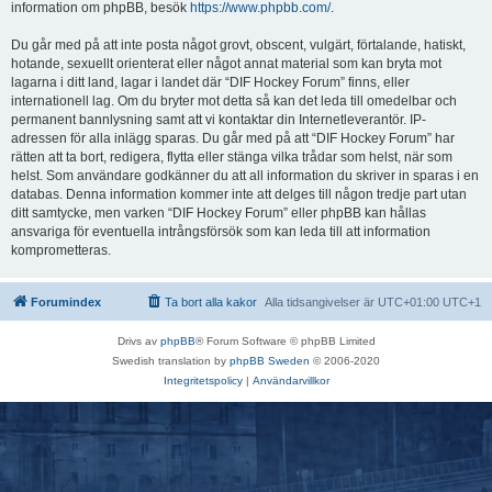
information om phpBB, besök
https://www.phpbb.com/
.
Du går med på att inte posta något grovt, obscent, vulgärt, förtalande, hatiskt,
hotande, sexuellt orienterat eller något annat material som kan bryta mot
lagarna i ditt land, lagar i landet där “DIF Hockey Forum” finns, eller
internationell lag. Om du bryter mot detta så kan det leda till omedelbar och
permanent bannlysning samt att vi kontaktar din Internetleverantör. IP-
adressen för alla inlägg sparas. Du går med på att “DIF Hockey Forum” har
rätten att ta bort, redigera, flytta eller stänga vilka trådar som helst, när som
helst. Som användare godkänner du att all information du skriver in sparas i en
databas. Denna information kommer inte att delges till någon tredje part utan
ditt samtycke, men varken “DIF Hockey Forum” eller phpBB kan hållas
ansvariga för eventuella intrångsförsök som kan leda till att information
komprometteras.
Forumindex
Ta bort alla kakor
Alla tidsangivelser är UTC+01:00 UTC+1
Drivs av
phpBB
® Forum Software © phpBB Limited
Swedish translation by
phpBB Sweden
© 2006-2020
Integritetspolicy
|
Användarvillkor