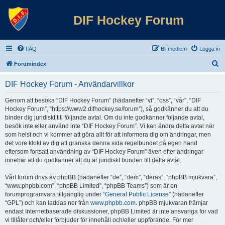
DIF Hockey Forum
FAQ
Bli medlem
Logga in
S
Forumindex
ö
DIF Hockey Forum - Användarvillkor
k
Genom att besöka “DIF Hockey Forum” (hädanefter “vi”, “oss”, “vår”, “DIF
Hockey Forum”, “https://www2.difhockey.se/forum”), så godkänner du att du
binder dig juridiskt till följande avtal. Om du inte godkänner följande avtal,
besök inte eller använd inte “DIF Hockey Forum”. Vi kan ändra detta avtal när
som helst och vi kommer att göra allt för att informera dig om ändringar, men
det vore klokt av dig att granska denna sida regelbundet på egen hand
eftersom fortsatt användning av “DIF Hockey Forum” även efter ändringar
innebär att du godkänner att du är juridiskt bunden till detta avtal.
Vårt forum drivs av phpBB (hädanefter “de”, “dem”, “deras”, “phpBB mjukvara”,
“www.phpbb.com”, “phpBB Limited”, “phpBB Teams”) som är en
forumprogramvara tillgänglig under “
General Public License
” (hädanefter
“GPL”) och kan laddas ner från
www.phpbb.com
. phpBB mjukvaran främjar
endast Internetbaserade diskussioner, phpBB Limited är inte ansvariga för vad
vi tillåter och/eller förbjuder för innehåll och/eller uppförande. För mer