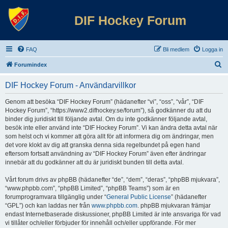
DIF Hockey Forum
FAQ
Bli medlem
Logga in
S
Forumindex
ö
DIF Hockey Forum - Användarvillkor
k
Genom att besöka “DIF Hockey Forum” (hädanefter “vi”, “oss”, “vår”, “DIF
Hockey Forum”, “https://www2.difhockey.se/forum”), så godkänner du att du
binder dig juridiskt till följande avtal. Om du inte godkänner följande avtal,
besök inte eller använd inte “DIF Hockey Forum”. Vi kan ändra detta avtal när
som helst och vi kommer att göra allt för att informera dig om ändringar, men
det vore klokt av dig att granska denna sida regelbundet på egen hand
eftersom fortsatt användning av “DIF Hockey Forum” även efter ändringar
innebär att du godkänner att du är juridiskt bunden till detta avtal.
Vårt forum drivs av phpBB (hädanefter “de”, “dem”, “deras”, “phpBB mjukvara”,
“www.phpbb.com”, “phpBB Limited”, “phpBB Teams”) som är en
forumprogramvara tillgänglig under “
General Public License
” (hädanefter
“GPL”) och kan laddas ner från
www.phpbb.com
. phpBB mjukvaran främjar
endast Internetbaserade diskussioner, phpBB Limited är inte ansvariga för vad
vi tillåter och/eller förbjuder för innehåll och/eller uppförande. För mer