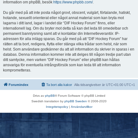
information om phpBB, besök
https://www.phpbb.com/
.
Du går med på att inte posta något grovt, obscent, vulgärt, förtalande, hatiskt,
hotande, sexuellt orienterat eller något annat material som kan bryta mot
lagarna i ditt land, lagar i landet där “DIF Hockey Forum” finns, eller
internationell lag. Om du bryter mot detta så kan det leda till omedelbar och
permanent bannlysning samt att vi kontaktar din Internetleverantör. IP-
adressen för alla inlägg sparas. Du går med på att “DIF Hockey Forum” har
rätten att ta bort, redigera, flytta eller stänga vilka trådar som helst, när som
helst. Som användare godkänner du att all information du skriver in sparas i en
databas. Denna information kommer inte att delges till någon tredje part utan
ditt samtycke, men varken “DIF Hockey Forum” eller phpBB kan hållas
ansvariga för eventuella intrångsförsök som kan leda till att information
komprometteras.
Forumindex
Ta bort alla kakor
Alla tidsangivelser är UTC+01:00 UTC+1
Drivs av
phpBB
® Forum Software © phpBB Limited
Swedish translation by
phpBB Sweden
© 2006-2020
Integritetspolicy
|
Användarvillkor