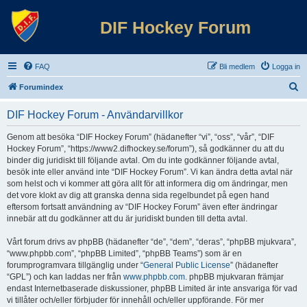
DIF Hockey Forum
FAQ
Bli medlem
Logga in
S
Forumindex
ö
DIF Hockey Forum - Användarvillkor
k
Genom att besöka “DIF Hockey Forum” (hädanefter “vi”, “oss”, “vår”, “DIF
Hockey Forum”, “https://www2.difhockey.se/forum”), så godkänner du att du
binder dig juridiskt till följande avtal. Om du inte godkänner följande avtal,
besök inte eller använd inte “DIF Hockey Forum”. Vi kan ändra detta avtal när
som helst och vi kommer att göra allt för att informera dig om ändringar, men
det vore klokt av dig att granska denna sida regelbundet på egen hand
eftersom fortsatt användning av “DIF Hockey Forum” även efter ändringar
innebär att du godkänner att du är juridiskt bunden till detta avtal.
Vårt forum drivs av phpBB (hädanefter “de”, “dem”, “deras”, “phpBB mjukvara”,
“www.phpbb.com”, “phpBB Limited”, “phpBB Teams”) som är en
forumprogramvara tillgänglig under “
General Public License
” (hädanefter
“GPL”) och kan laddas ner från
www.phpbb.com
. phpBB mjukvaran främjar
endast Internetbaserade diskussioner, phpBB Limited är inte ansvariga för vad
vi tillåter och/eller förbjuder för innehåll och/eller uppförande. För mer