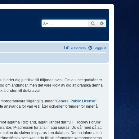
Sök
Avancerad söknin
Bli medlem
Logga in
binder dig juridiskt till följande avtal. Om du inte godkänner
a dig om ändringar, men det vore klokt av dig att granska denna
 bunden till detta avtal.
umprogramvara tillgänglig under “
General Public License
”
nsvariga för vad vi tillåter och/eller förbjuder för innehåll
 mot lagarna i ditt land, lagar i landet där “DIF Hockey Forum”
verantör. IP-adressen för alla inlägg sparas. Du går med på att
formation du skriver in sparas i en databas. Denna information
trångsförsök som kan leda till att information komprometteras.