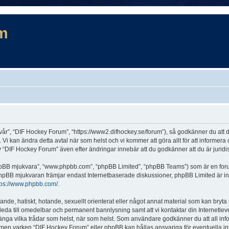
m
år”, “DIF Hockey Forum”, “https://www2.difhockey.se/forum”), så godkänner du att du 
 Vi kan ändra detta avtal när som helst och vi kommer att göra allt för att informer
DIF Hockey Forum” även efter ändringar innebär att du godkänner att du är juridiskt
“phpBB mjukvara”, “www.phpbb.com”, “phpBB Limited”, “phpBB Teams”) som är en for
hpBB mjukvaran främjar endast Internetbaserade diskussioner, phpBB Limited är inte a
tps://www.phpbb.com/
.
lande, hatiskt, hotande, sexuellt orienterat eller något annat material som kan bryta
et leda till omedelbar och permanent bannlysning samt att vi kontaktar din Internetle
r stänga vilka trådar som helst, när som helst. Som användare godkänner du att all in
e, men varken “DIF Hockey Forum” eller phpBB kan hållas ansvariga för eventuella in