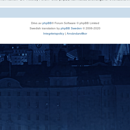
Drivs av
phpBB
® Forum Software © phpBB Limited
Swedish translation by
phpBB Sweden
© 2006-2020
Integritetspolicy
|
Användarvillkor