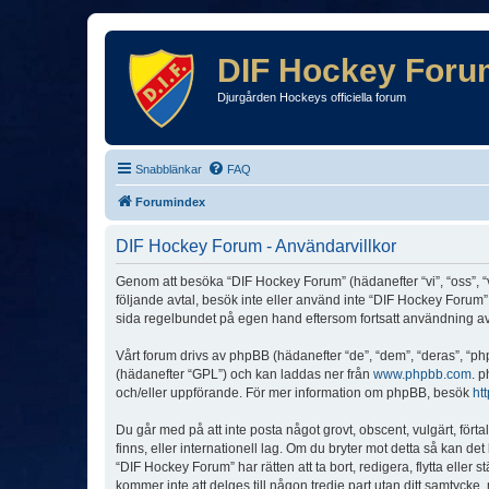
DIF Hockey Foru
Djurgården Hockeys officiella forum
Snabblänkar
FAQ
Forumindex
DIF Hockey Forum - Användarvillkor
Genom att besöka “DIF Hockey Forum” (hädanefter “vi”, “oss”, “v
följande avtal, besök inte eller använd inte “DIF Hockey Forum”.
sida regelbundet på egen hand eftersom fortsatt användning av “
Vårt forum drivs av phpBB (hädanefter “de”, “dem”, “deras”, 
(hädanefter “GPL”) och kan laddas ner från
www.phpbb.com
. p
och/eller uppförande. För mer information om phpBB, besök
ht
Du går med på att inte posta något grovt, obscent, vulgärt, förta
finns, eller internationell lag. Om du bryter mot detta så kan d
“DIF Hockey Forum” har rätten att ta bort, redigera, flytta elle
kommer inte att delges till någon tredje part utan ditt samtyck