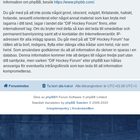
information om phpBB, besök
https://www.phpbb.com/
.
Du går med på att inte posta något grovt, obscent, vulgärt, förtalande, hatiskt,
hotande, sexuellt orienterat eller något annat material som kan bryta mot
lagarna i ditt land, lagar i landet där “DIF Hockey Forum” finns, eller
internationell lag. Om du bryter mot detta så kan det leda till omedelbar och
permanent bannlysning samt att vi kontaktar din Internetleverantör. IP-
adressen för alla inlägg sparas. Du går med på att “DIF Hockey Forum” har
rätten att ta bort, redigera, flytta eller stänga vilka trådar som helst, när som
helst. Som användare godkänner du att all information du skriver in sparas i en
databas. Denna information kommer inte att delges till någon tredje part utan
ditt samtycke, men varken “DIF Hockey Forum” eller phpBB kan hållas
ansvariga för eventuella intrångsförsök som kan leda till att information
komprometteras.
Forumindex
Ta bort alla kakor
Alla tidsangivelser är UTC+01:00 UTC+1
Drivs av
phpBB
® Forum Software © phpBB Limited
Swedish translation by
phpBB Sweden
© 2006-2020
Integritetspolicy
|
Användarvillkor