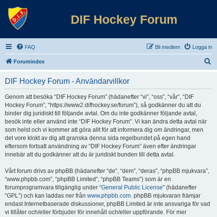
DIF Hockey Forum
FAQ
Bli medlem
Logga in
S
Forumindex
ö
DIF Hockey Forum - Användarvillkor
k
Genom att besöka “DIF Hockey Forum” (hädanefter “vi”, “oss”, “vår”, “DIF
Hockey Forum”, “https://www2.difhockey.se/forum”), så godkänner du att du
binder dig juridiskt till följande avtal. Om du inte godkänner följande avtal,
besök inte eller använd inte “DIF Hockey Forum”. Vi kan ändra detta avtal när
som helst och vi kommer att göra allt för att informera dig om ändringar, men
det vore klokt av dig att granska denna sida regelbundet på egen hand
eftersom fortsatt användning av “DIF Hockey Forum” även efter ändringar
innebär att du godkänner att du är juridiskt bunden till detta avtal.
Vårt forum drivs av phpBB (hädanefter “de”, “dem”, “deras”, “phpBB mjukvara”,
“www.phpbb.com”, “phpBB Limited”, “phpBB Teams”) som är en
forumprogramvara tillgänglig under “
General Public License
” (hädanefter
“GPL”) och kan laddas ner från
www.phpbb.com
. phpBB mjukvaran främjar
endast Internetbaserade diskussioner, phpBB Limited är inte ansvariga för vad
vi tillåter och/eller förbjuder för innehåll och/eller uppförande. För mer