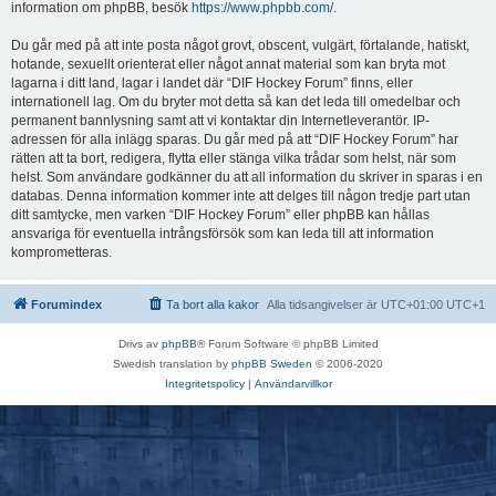
information om phpBB, besök
https://www.phpbb.com/
.
Du går med på att inte posta något grovt, obscent, vulgärt, förtalande, hatiskt,
hotande, sexuellt orienterat eller något annat material som kan bryta mot
lagarna i ditt land, lagar i landet där “DIF Hockey Forum” finns, eller
internationell lag. Om du bryter mot detta så kan det leda till omedelbar och
permanent bannlysning samt att vi kontaktar din Internetleverantör. IP-
adressen för alla inlägg sparas. Du går med på att “DIF Hockey Forum” har
rätten att ta bort, redigera, flytta eller stänga vilka trådar som helst, när som
helst. Som användare godkänner du att all information du skriver in sparas i en
databas. Denna information kommer inte att delges till någon tredje part utan
ditt samtycke, men varken “DIF Hockey Forum” eller phpBB kan hållas
ansvariga för eventuella intrångsförsök som kan leda till att information
komprometteras.
Forumindex
Ta bort alla kakor
Alla tidsangivelser är UTC+01:00 UTC+1
Drivs av
phpBB
® Forum Software © phpBB Limited
Swedish translation by
phpBB Sweden
© 2006-2020
Integritetspolicy
|
Användarvillkor