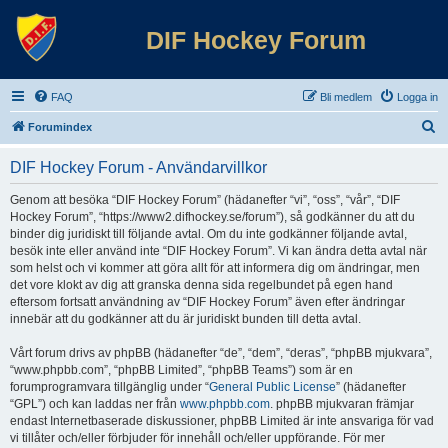
DIF Hockey Forum
FAQ
Bli medlem
Logga in
S
Forumindex
ö
DIF Hockey Forum - Användarvillkor
k
Genom att besöka “DIF Hockey Forum” (hädanefter “vi”, “oss”, “vår”, “DIF
Hockey Forum”, “https://www2.difhockey.se/forum”), så godkänner du att du
binder dig juridiskt till följande avtal. Om du inte godkänner följande avtal,
besök inte eller använd inte “DIF Hockey Forum”. Vi kan ändra detta avtal när
som helst och vi kommer att göra allt för att informera dig om ändringar, men
det vore klokt av dig att granska denna sida regelbundet på egen hand
eftersom fortsatt användning av “DIF Hockey Forum” även efter ändringar
innebär att du godkänner att du är juridiskt bunden till detta avtal.
Vårt forum drivs av phpBB (hädanefter “de”, “dem”, “deras”, “phpBB mjukvara”,
“www.phpbb.com”, “phpBB Limited”, “phpBB Teams”) som är en
forumprogramvara tillgänglig under “
General Public License
” (hädanefter
“GPL”) och kan laddas ner från
www.phpbb.com
. phpBB mjukvaran främjar
endast Internetbaserade diskussioner, phpBB Limited är inte ansvariga för vad
vi tillåter och/eller förbjuder för innehåll och/eller uppförande. För mer