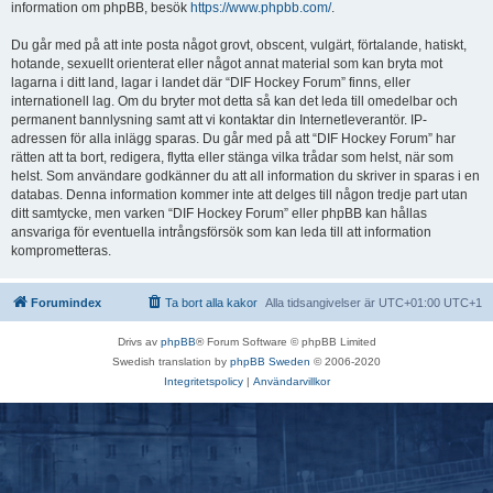
information om phpBB, besök
https://www.phpbb.com/
.
Du går med på att inte posta något grovt, obscent, vulgärt, förtalande, hatiskt,
hotande, sexuellt orienterat eller något annat material som kan bryta mot
lagarna i ditt land, lagar i landet där “DIF Hockey Forum” finns, eller
internationell lag. Om du bryter mot detta så kan det leda till omedelbar och
permanent bannlysning samt att vi kontaktar din Internetleverantör. IP-
adressen för alla inlägg sparas. Du går med på att “DIF Hockey Forum” har
rätten att ta bort, redigera, flytta eller stänga vilka trådar som helst, när som
helst. Som användare godkänner du att all information du skriver in sparas i en
databas. Denna information kommer inte att delges till någon tredje part utan
ditt samtycke, men varken “DIF Hockey Forum” eller phpBB kan hållas
ansvariga för eventuella intrångsförsök som kan leda till att information
komprometteras.
Forumindex
Ta bort alla kakor
Alla tidsangivelser är UTC+01:00 UTC+1
Drivs av
phpBB
® Forum Software © phpBB Limited
Swedish translation by
phpBB Sweden
© 2006-2020
Integritetspolicy
|
Användarvillkor