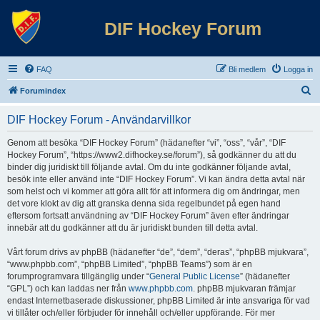
DIF Hockey Forum
FAQ
Bli medlem
Logga in
S
Forumindex
ö
DIF Hockey Forum - Användarvillkor
k
Genom att besöka “DIF Hockey Forum” (hädanefter “vi”, “oss”, “vår”, “DIF
Hockey Forum”, “https://www2.difhockey.se/forum”), så godkänner du att du
binder dig juridiskt till följande avtal. Om du inte godkänner följande avtal,
besök inte eller använd inte “DIF Hockey Forum”. Vi kan ändra detta avtal när
som helst och vi kommer att göra allt för att informera dig om ändringar, men
det vore klokt av dig att granska denna sida regelbundet på egen hand
eftersom fortsatt användning av “DIF Hockey Forum” även efter ändringar
innebär att du godkänner att du är juridiskt bunden till detta avtal.
Vårt forum drivs av phpBB (hädanefter “de”, “dem”, “deras”, “phpBB mjukvara”,
“www.phpbb.com”, “phpBB Limited”, “phpBB Teams”) som är en
forumprogramvara tillgänglig under “
General Public License
” (hädanefter
“GPL”) och kan laddas ner från
www.phpbb.com
. phpBB mjukvaran främjar
endast Internetbaserade diskussioner, phpBB Limited är inte ansvariga för vad
vi tillåter och/eller förbjuder för innehåll och/eller uppförande. För mer