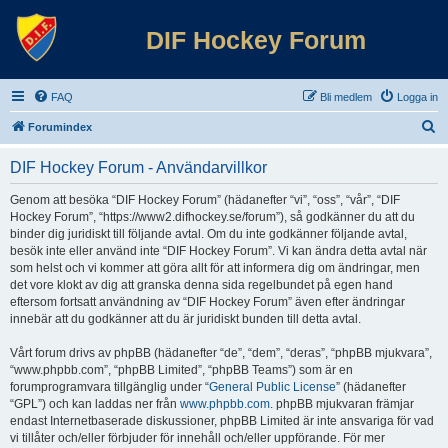
DIF Hockey Forum
FAQ
Bli medlem
Logga in
S
Forumindex
ö
DIF Hockey Forum - Användarvillkor
k
Genom att besöka “DIF Hockey Forum” (hädanefter “vi”, “oss”, “vår”, “DIF
Hockey Forum”, “https://www2.difhockey.se/forum”), så godkänner du att du
binder dig juridiskt till följande avtal. Om du inte godkänner följande avtal,
besök inte eller använd inte “DIF Hockey Forum”. Vi kan ändra detta avtal när
som helst och vi kommer att göra allt för att informera dig om ändringar, men
det vore klokt av dig att granska denna sida regelbundet på egen hand
eftersom fortsatt användning av “DIF Hockey Forum” även efter ändringar
innebär att du godkänner att du är juridiskt bunden till detta avtal.
Vårt forum drivs av phpBB (hädanefter “de”, “dem”, “deras”, “phpBB mjukvara”,
“www.phpbb.com”, “phpBB Limited”, “phpBB Teams”) som är en
forumprogramvara tillgänglig under “
General Public License
” (hädanefter
“GPL”) och kan laddas ner från
www.phpbb.com
. phpBB mjukvaran främjar
endast Internetbaserade diskussioner, phpBB Limited är inte ansvariga för vad
vi tillåter och/eller förbjuder för innehåll och/eller uppförande. För mer