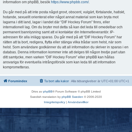
information om phpBB, besök
https://www.phpbb.com/
.
Du går med på att inte posta något grovt, obscent, vulgärt, förtalande, hatiskt,
hotande, sexuellt orienterat eller något annat material som kan bryta mot
lagarna i ditt land, lagar i landet där “DIF Hockey Forum” finns, eller
internationell lag. Om du bryter mot detta så kan det leda till omedelbar och
permanent bannlysning samt att vi kontaktar din Internetleverantör. IP-
adressen för alla inlägg sparas. Du går med på att “DIF Hockey Forum” har
rätten att ta bort, redigera, flytta eller stänga vilka trådar som helst, när som
helst. Som användare godkänner du att all information du skriver in sparas i en
databas. Denna information kommer inte att delges till någon tredje part utan
ditt samtycke, men varken “DIF Hockey Forum” eller phpBB kan hållas
ansvariga för eventuella intrångsförsök som kan leda till att information
komprometteras.
Forumindex
Ta bort alla kakor
Alla tidsangivelser är UTC+01:00 UTC+1
Drivs av
phpBB
® Forum Software © phpBB Limited
Swedish translation by
phpBB Sweden
© 2006-2020
Integritetspolicy
|
Användarvillkor