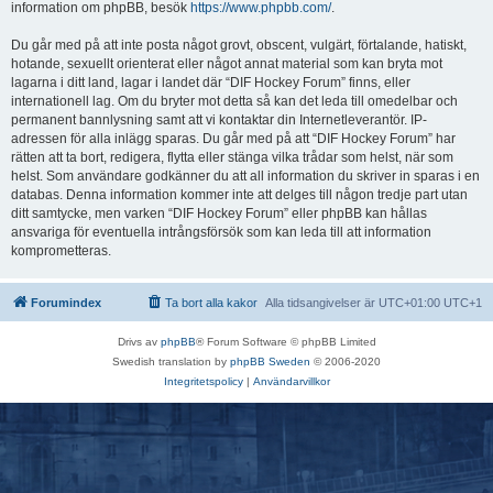
information om phpBB, besök
https://www.phpbb.com/
.
Du går med på att inte posta något grovt, obscent, vulgärt, förtalande, hatiskt,
hotande, sexuellt orienterat eller något annat material som kan bryta mot
lagarna i ditt land, lagar i landet där “DIF Hockey Forum” finns, eller
internationell lag. Om du bryter mot detta så kan det leda till omedelbar och
permanent bannlysning samt att vi kontaktar din Internetleverantör. IP-
adressen för alla inlägg sparas. Du går med på att “DIF Hockey Forum” har
rätten att ta bort, redigera, flytta eller stänga vilka trådar som helst, när som
helst. Som användare godkänner du att all information du skriver in sparas i en
databas. Denna information kommer inte att delges till någon tredje part utan
ditt samtycke, men varken “DIF Hockey Forum” eller phpBB kan hållas
ansvariga för eventuella intrångsförsök som kan leda till att information
komprometteras.
Forumindex
Ta bort alla kakor
Alla tidsangivelser är UTC+01:00 UTC+1
Drivs av
phpBB
® Forum Software © phpBB Limited
Swedish translation by
phpBB Sweden
© 2006-2020
Integritetspolicy
|
Användarvillkor