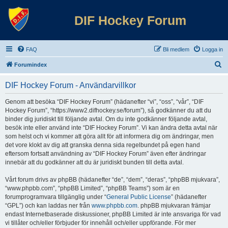
DIF Hockey Forum
FAQ
Bli medlem
Logga in
S
Forumindex
ö
DIF Hockey Forum - Användarvillkor
k
Genom att besöka “DIF Hockey Forum” (hädanefter “vi”, “oss”, “vår”, “DIF
Hockey Forum”, “https://www2.difhockey.se/forum”), så godkänner du att du
binder dig juridiskt till följande avtal. Om du inte godkänner följande avtal,
besök inte eller använd inte “DIF Hockey Forum”. Vi kan ändra detta avtal när
som helst och vi kommer att göra allt för att informera dig om ändringar, men
det vore klokt av dig att granska denna sida regelbundet på egen hand
eftersom fortsatt användning av “DIF Hockey Forum” även efter ändringar
innebär att du godkänner att du är juridiskt bunden till detta avtal.
Vårt forum drivs av phpBB (hädanefter “de”, “dem”, “deras”, “phpBB mjukvara”,
“www.phpbb.com”, “phpBB Limited”, “phpBB Teams”) som är en
forumprogramvara tillgänglig under “
General Public License
” (hädanefter
“GPL”) och kan laddas ner från
www.phpbb.com
. phpBB mjukvaran främjar
endast Internetbaserade diskussioner, phpBB Limited är inte ansvariga för vad
vi tillåter och/eller förbjuder för innehåll och/eller uppförande. För mer