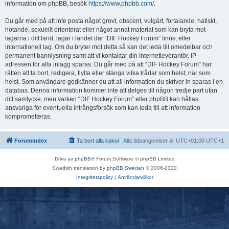
information om phpBB, besök
https://www.phpbb.com/
.
Du går med på att inte posta något grovt, obscent, vulgärt, förtalande, hatiskt,
hotande, sexuellt orienterat eller något annat material som kan bryta mot
lagarna i ditt land, lagar i landet där “DIF Hockey Forum” finns, eller
internationell lag. Om du bryter mot detta så kan det leda till omedelbar och
permanent bannlysning samt att vi kontaktar din Internetleverantör. IP-
adressen för alla inlägg sparas. Du går med på att “DIF Hockey Forum” har
rätten att ta bort, redigera, flytta eller stänga vilka trådar som helst, när som
helst. Som användare godkänner du att all information du skriver in sparas i en
databas. Denna information kommer inte att delges till någon tredje part utan
ditt samtycke, men varken “DIF Hockey Forum” eller phpBB kan hållas
ansvariga för eventuella intrångsförsök som kan leda till att information
komprometteras.
Forumindex
Ta bort alla kakor
Alla tidsangivelser är UTC+01:00 UTC+1
Drivs av
phpBB
® Forum Software © phpBB Limited
Swedish translation by
phpBB Sweden
© 2006-2020
Integritetspolicy
|
Användarvillkor