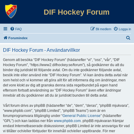
DIF Hockey Forum
FAQ
Bli medlem
Logga in
S
Forumindex
ö
DIF Hockey Forum - Användarvillkor
k
Genom att besöka “DIF Hockey Forum” (hädanefter “vi”, “oss”, “vår”, “DIF
Hockey Forum”, “https://www2.difhockey.se/forum”), så godkänner du att du
binder dig juridiskt till följande avtal. Om du inte godkänner följande avtal,
besök inte eller använd inte “DIF Hockey Forum”. Vi kan ändra detta avtal när
som helst och vi kommer att göra allt för att informera dig om ändringar, men
det vore klokt av dig att granska denna sida regelbundet på egen hand
eftersom fortsatt användning av “DIF Hockey Forum” även efter ändringar
innebär att du godkänner att du är juridiskt bunden till detta avtal.
Vårt forum drivs av phpBB (hädanefter “de”, “dem”, “deras”, “phpBB mjukvara”,
“www.phpbb.com”, “phpBB Limited”, “phpBB Teams”) som är en
forumprogramvara tillgänglig under “
General Public License
” (hädanefter
“GPL”) och kan laddas ner från
www.phpbb.com
. phpBB mjukvaran främjar
endast Internetbaserade diskussioner, phpBB Limited är inte ansvariga för vad
vi tillåter och/eller förbjuder för innehåll och/eller uppförande. För mer