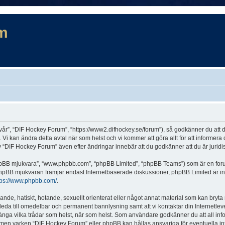
m
år”, “DIF Hockey Forum”, “https://www2.difhockey.se/forum”), så godkänner du att du 
 Vi kan ändra detta avtal när som helst och vi kommer att göra allt för att informer
DIF Hockey Forum” även efter ändringar innebär att du godkänner att du är juridiskt
“phpBB mjukvara”, “www.phpbb.com”, “phpBB Limited”, “phpBB Teams”) som är en for
hpBB mjukvaran främjar endast Internetbaserade diskussioner, phpBB Limited är inte a
tps://www.phpbb.com/
.
lande, hatiskt, hotande, sexuellt orienterat eller något annat material som kan bryta
et leda till omedelbar och permanent bannlysning samt att vi kontaktar din Internetle
r stänga vilka trådar som helst, när som helst. Som användare godkänner du att all in
e, men varken “DIF Hockey Forum” eller phpBB kan hållas ansvariga för eventuella in