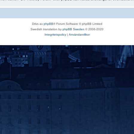
Drivs av
phpBB
® Forum Software © phpBB Limited
Swedish translation by
phpBB Sweden
© 2006-2020
Integritetspolicy
|
Användarvillkor