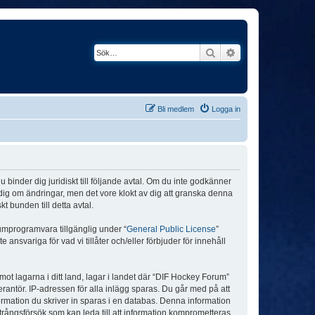
Sök
Avancerad söknin
Bli medlem
Logga in
binder dig juridiskt till följande avtal. Om du inte godkänner
a dig om ändringar, men det vore klokt av dig att granska denna
 bunden till detta avtal.
umprogramvara tillgänglig under “
General Public License
”
nsvariga för vad vi tillåter och/eller förbjuder för innehåll
 mot lagarna i ditt land, lagar i landet där “DIF Hockey Forum”
verantör. IP-adressen för alla inlägg sparas. Du går med på att
formation du skriver in sparas i en databas. Denna information
trångsförsök som kan leda till att information komprometteras.