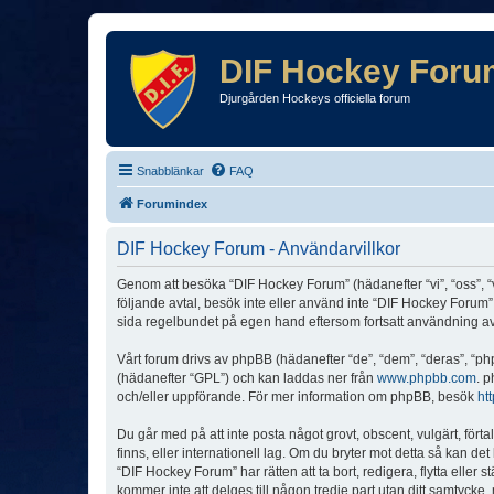
DIF Hockey Foru
Djurgården Hockeys officiella forum
Snabblänkar
FAQ
Forumindex
DIF Hockey Forum - Användarvillkor
Genom att besöka “DIF Hockey Forum” (hädanefter “vi”, “oss”, “v
följande avtal, besök inte eller använd inte “DIF Hockey Forum”.
sida regelbundet på egen hand eftersom fortsatt användning av “
Vårt forum drivs av phpBB (hädanefter “de”, “dem”, “deras”, 
(hädanefter “GPL”) och kan laddas ner från
www.phpbb.com
. p
och/eller uppförande. För mer information om phpBB, besök
ht
Du går med på att inte posta något grovt, obscent, vulgärt, förta
finns, eller internationell lag. Om du bryter mot detta så kan d
“DIF Hockey Forum” har rätten att ta bort, redigera, flytta elle
kommer inte att delges till någon tredje part utan ditt samtyck