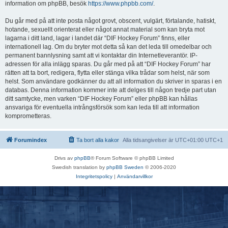
information om phpBB, besök
https://www.phpbb.com/
.
Du går med på att inte posta något grovt, obscent, vulgärt, förtalande, hatiskt,
hotande, sexuellt orienterat eller något annat material som kan bryta mot
lagarna i ditt land, lagar i landet där “DIF Hockey Forum” finns, eller
internationell lag. Om du bryter mot detta så kan det leda till omedelbar och
permanent bannlysning samt att vi kontaktar din Internetleverantör. IP-
adressen för alla inlägg sparas. Du går med på att “DIF Hockey Forum” har
rätten att ta bort, redigera, flytta eller stänga vilka trådar som helst, när som
helst. Som användare godkänner du att all information du skriver in sparas i en
databas. Denna information kommer inte att delges till någon tredje part utan
ditt samtycke, men varken “DIF Hockey Forum” eller phpBB kan hållas
ansvariga för eventuella intrångsförsök som kan leda till att information
komprometteras.
Forumindex
Ta bort alla kakor
Alla tidsangivelser är UTC+01:00 UTC+1
Drivs av
phpBB
® Forum Software © phpBB Limited
Swedish translation by
phpBB Sweden
© 2006-2020
Integritetspolicy
|
Användarvillkor