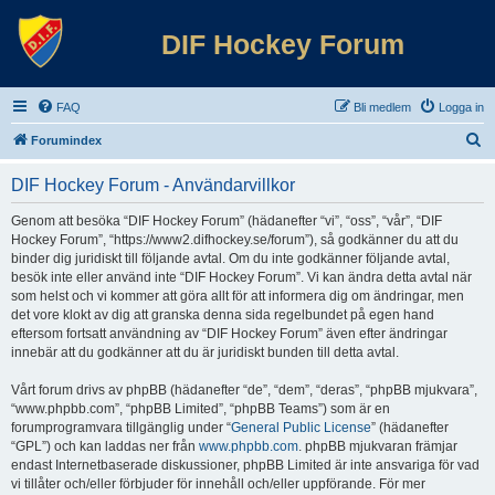
DIF Hockey Forum
FAQ
Bli medlem
Logga in
S
Forumindex
ö
DIF Hockey Forum - Användarvillkor
k
Genom att besöka “DIF Hockey Forum” (hädanefter “vi”, “oss”, “vår”, “DIF
Hockey Forum”, “https://www2.difhockey.se/forum”), så godkänner du att du
binder dig juridiskt till följande avtal. Om du inte godkänner följande avtal,
besök inte eller använd inte “DIF Hockey Forum”. Vi kan ändra detta avtal när
som helst och vi kommer att göra allt för att informera dig om ändringar, men
det vore klokt av dig att granska denna sida regelbundet på egen hand
eftersom fortsatt användning av “DIF Hockey Forum” även efter ändringar
innebär att du godkänner att du är juridiskt bunden till detta avtal.
Vårt forum drivs av phpBB (hädanefter “de”, “dem”, “deras”, “phpBB mjukvara”,
“www.phpbb.com”, “phpBB Limited”, “phpBB Teams”) som är en
forumprogramvara tillgänglig under “
General Public License
” (hädanefter
“GPL”) och kan laddas ner från
www.phpbb.com
. phpBB mjukvaran främjar
endast Internetbaserade diskussioner, phpBB Limited är inte ansvariga för vad
vi tillåter och/eller förbjuder för innehåll och/eller uppförande. För mer