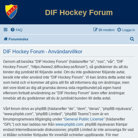
DIF Hockey Forum
FAQ
Bli medlem
Logga in
S
Forumindex
ö
DIF Hockey Forum - Användarvillkor
k
Genom att besöka “DIF Hockey Forum” (hädanefter “vi”, “oss”, “vår”, “DIF
Hockey Forum”, “https://www2.difhockey.se/forum”), så godkänner du att du
binder dig juridiskt till följande avtal. Om du inte godkänner följande avtal,
besök inte eller använd inte “DIF Hockey Forum”. Vi kan ändra detta avtal när
som helst och vi kommer att göra allt för att informera dig om ändringar, men
det vore klokt av dig att granska denna sida regelbundet på egen hand
eftersom fortsatt användning av “DIF Hockey Forum” även efter ändringar
innebär att du godkänner att du är juridiskt bunden till detta avtal.
Vårt forum drivs av phpBB (hädanefter “de”, “dem”, “deras”, “phpBB mjukvara”,
“www.phpbb.com”, “phpBB Limited”, “phpBB Teams”) som är en
forumprogramvara tillgänglig under “
General Public License
” (hädanefter
“GPL”) och kan laddas ner från
www.phpbb.com
. phpBB mjukvaran främjar
endast Internetbaserade diskussioner, phpBB Limited är inte ansvariga för vad
vi tillåter och/eller förbjuder för innehåll och/eller uppförande. För mer