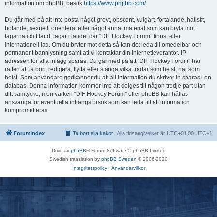
information om phpBB, besök
https://www.phpbb.com/
.
Du går med på att inte posta något grovt, obscent, vulgärt, förtalande, hatiskt,
hotande, sexuellt orienterat eller något annat material som kan bryta mot
lagarna i ditt land, lagar i landet där “DIF Hockey Forum” finns, eller
internationell lag. Om du bryter mot detta så kan det leda till omedelbar och
permanent bannlysning samt att vi kontaktar din Internetleverantör. IP-
adressen för alla inlägg sparas. Du går med på att “DIF Hockey Forum” har
rätten att ta bort, redigera, flytta eller stänga vilka trådar som helst, när som
helst. Som användare godkänner du att all information du skriver in sparas i en
databas. Denna information kommer inte att delges till någon tredje part utan
ditt samtycke, men varken “DIF Hockey Forum” eller phpBB kan hållas
ansvariga för eventuella intrångsförsök som kan leda till att information
komprometteras.
Forumindex
Ta bort alla kakor
Alla tidsangivelser är UTC+01:00 UTC+1
Drivs av
phpBB
® Forum Software © phpBB Limited
Swedish translation by
phpBB Sweden
© 2006-2020
Integritetspolicy
|
Användarvillkor