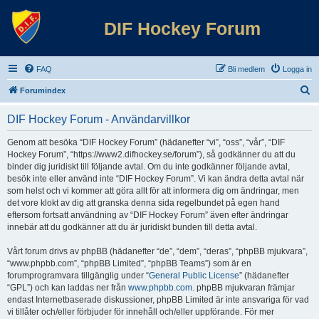
DIF Hockey Forum
FAQ
Bli medlem
Logga in
S
Forumindex
ö
DIF Hockey Forum - Användarvillkor
k
Genom att besöka “DIF Hockey Forum” (hädanefter “vi”, “oss”, “vår”, “DIF
Hockey Forum”, “https://www2.difhockey.se/forum”), så godkänner du att du
binder dig juridiskt till följande avtal. Om du inte godkänner följande avtal,
besök inte eller använd inte “DIF Hockey Forum”. Vi kan ändra detta avtal när
som helst och vi kommer att göra allt för att informera dig om ändringar, men
det vore klokt av dig att granska denna sida regelbundet på egen hand
eftersom fortsatt användning av “DIF Hockey Forum” även efter ändringar
innebär att du godkänner att du är juridiskt bunden till detta avtal.
Vårt forum drivs av phpBB (hädanefter “de”, “dem”, “deras”, “phpBB mjukvara”,
“www.phpbb.com”, “phpBB Limited”, “phpBB Teams”) som är en
forumprogramvara tillgänglig under “
General Public License
” (hädanefter
“GPL”) och kan laddas ner från
www.phpbb.com
. phpBB mjukvaran främjar
endast Internetbaserade diskussioner, phpBB Limited är inte ansvariga för vad
vi tillåter och/eller förbjuder för innehåll och/eller uppförande. För mer