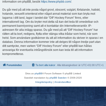
information om phpBB, besök
https://www.phpbb.com/
.
Du går med på att inte posta något grovt, obscent, vulgärt, förtalande, hatiskt,
hotande, sexuellt orienterat eller något annat material som kan bryta mot
lagarna i ditt land, lagar i landet där “DIF Hockey Forum” finns, eller
internationell lag. Om du bryter mot detta så kan det leda till omedelbar och
permanent bannlysning samt att vi kontaktar din Internetleverantör. IP-
adressen för alla inlägg sparas. Du går med på att “DIF Hockey Forum” har
rätten att ta bort, redigera, flytta eller stänga vilka trådar som helst, när som
helst. Som användare godkänner du att all information du skriver in sparas i en
databas. Denna information kommer inte att delges till någon tredje part utan
ditt samtycke, men varken “DIF Hockey Forum” eller phpBB kan hållas
ansvariga för eventuella intrångsförsök som kan leda till att information
komprometteras.
Forumindex
Ta bort alla kakor
Alla tidsangivelser är UTC+01:00 UTC+1
Drivs av
phpBB
® Forum Software © phpBB Limited
Swedish translation by
phpBB Sweden
© 2006-2020
Integritetspolicy
|
Användarvillkor