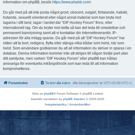
information om phpBB, besök
https://www.phpbb.com/
.
Du går med på att inte posta något grovt, obscent, vulgärt, förtalande, hatiskt,
hotande, sexuellt orienterat eller något annat material som kan bryta mot
lagarna i ditt land, lagar i landet där “DIF Hockey Forum” finns, eller
internationell lag. Om du bryter mot detta så kan det leda till omedelbar och
permanent bannlysning samt att vi kontaktar din Internetleverantör. IP-
adressen för alla inlägg sparas. Du går med på att “DIF Hockey Forum” har
rätten att ta bort, redigera, flytta eller stänga vilka trådar som helst, när som
helst. Som användare godkänner du att all information du skriver in sparas i en
databas. Denna information kommer inte att delges till någon tredje part utan
ditt samtycke, men varken “DIF Hockey Forum” eller phpBB kan hållas
ansvariga för eventuella intrångsförsök som kan leda till att information
komprometteras.
Forumindex
Ta bort alla kakor
Alla tidsangivelser är UTC+01:00 UTC+1
Drivs av
phpBB
® Forum Software © phpBB Limited
Swedish translation by
phpBB Sweden
© 2006-2020
Integritetspolicy
|
Användarvillkor