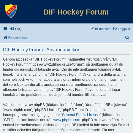
DIF Hockey Forum
FAQ
Bli medlem
Logga in
S
Forumindex
ö
DIF Hockey Forum - Användarvillkor
k
Genom att besöka “DIF Hockey Forum” (hädanefter “vi”, “oss”, “vår”, “DIF
Hockey Forum”, “https://www2.difhockey.se/forum”), så godkänner du att du
binder dig juridiskt till följande avtal. Om du inte godkänner följande avtal,
besök inte eller använd inte “DIF Hockey Forum”. Vi kan ändra detta avtal när
som helst och vi kommer att göra allt för att informera dig om ändringar, men
det vore klokt av dig att granska denna sida regelbundet på egen hand
eftersom fortsatt användning av “DIF Hockey Forum” även efter ändringar
innebär att du godkänner att du är juridiskt bunden till detta avtal.
Vårt forum drivs av phpBB (hädanefter “de”, “dem”, “deras”, “phpBB mjukvara”,
“www.phpbb.com”, “phpBB Limited”, “phpBB Teams”) som är en
forumprogramvara tillgänglig under “
General Public License
” (hädanefter
“GPL”) och kan laddas ner från
www.phpbb.com
. phpBB mjukvaran främjar
endast Internetbaserade diskussioner, phpBB Limited är inte ansvariga för vad
vi tillåter och/eller förbjuder för innehåll och/eller uppförande. För mer