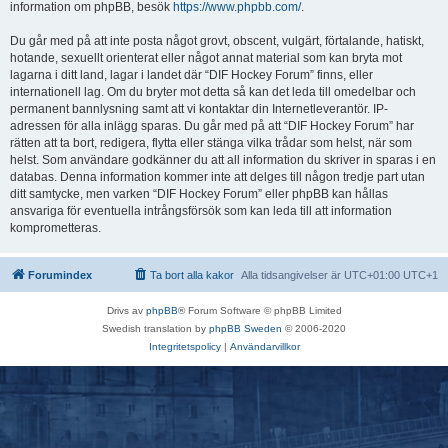
information om phpBB, besök
https://www.phpbb.com/
.
Du går med på att inte posta något grovt, obscent, vulgärt, förtalande, hatiskt,
hotande, sexuellt orienterat eller något annat material som kan bryta mot
lagarna i ditt land, lagar i landet där “DIF Hockey Forum” finns, eller
internationell lag. Om du bryter mot detta så kan det leda till omedelbar och
permanent bannlysning samt att vi kontaktar din Internetleverantör. IP-
adressen för alla inlägg sparas. Du går med på att “DIF Hockey Forum” har
rätten att ta bort, redigera, flytta eller stänga vilka trådar som helst, när som
helst. Som användare godkänner du att all information du skriver in sparas i en
databas. Denna information kommer inte att delges till någon tredje part utan
ditt samtycke, men varken “DIF Hockey Forum” eller phpBB kan hållas
ansvariga för eventuella intrångsförsök som kan leda till att information
komprometteras.
Forumindex
Ta bort alla kakor
Alla tidsangivelser är UTC+01:00 UTC+1
Drivs av
phpBB
® Forum Software © phpBB Limited
Swedish translation by
phpBB Sweden
© 2006-2020
Integritetspolicy
|
Användarvillkor