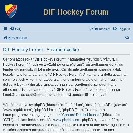
DIF Hockey Forum
FAQ
Bli medlem
Logga in
S
Forumindex
ö
DIF Hockey Forum - Användarvillkor
k
Genom att besöka “DIF Hockey Forum” (hädanefter “vi”, “oss”, “vår”, “DIF
Hockey Forum”, “https://www2.difhockey.se/forum”), så godkänner du att du
binder dig juridiskt till följande avtal. Om du inte godkänner följande avtal,
besök inte eller använd inte “DIF Hockey Forum”. Vi kan ändra detta avtal när
som helst och vi kommer att göra allt för att informera dig om ändringar, men
det vore klokt av dig att granska denna sida regelbundet på egen hand
eftersom fortsatt användning av “DIF Hockey Forum” även efter ändringar
innebär att du godkänner att du är juridiskt bunden till detta avtal.
Vårt forum drivs av phpBB (hädanefter “de”, “dem”, “deras”, “phpBB mjukvara”,
“www.phpbb.com”, “phpBB Limited”, “phpBB Teams”) som är en
forumprogramvara tillgänglig under “
General Public License
” (hädanefter
“GPL”) och kan laddas ner från
www.phpbb.com
. phpBB mjukvaran främjar
endast Internetbaserade diskussioner, phpBB Limited är inte ansvariga för vad
vi tillåter och/eller förbjuder för innehåll och/eller uppförande. För mer