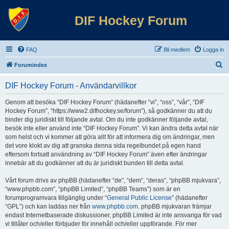
DIF Hockey Forum
FAQ
Bli medlem
Logga in
S
Forumindex
ö
DIF Hockey Forum - Användarvillkor
k
Genom att besöka “DIF Hockey Forum” (hädanefter “vi”, “oss”, “vår”, “DIF
Hockey Forum”, “https://www2.difhockey.se/forum”), så godkänner du att du
binder dig juridiskt till följande avtal. Om du inte godkänner följande avtal,
besök inte eller använd inte “DIF Hockey Forum”. Vi kan ändra detta avtal när
som helst och vi kommer att göra allt för att informera dig om ändringar, men
det vore klokt av dig att granska denna sida regelbundet på egen hand
eftersom fortsatt användning av “DIF Hockey Forum” även efter ändringar
innebär att du godkänner att du är juridiskt bunden till detta avtal.
Vårt forum drivs av phpBB (hädanefter “de”, “dem”, “deras”, “phpBB mjukvara”,
“www.phpbb.com”, “phpBB Limited”, “phpBB Teams”) som är en
forumprogramvara tillgänglig under “
General Public License
” (hädanefter
“GPL”) och kan laddas ner från
www.phpbb.com
. phpBB mjukvaran främjar
endast Internetbaserade diskussioner, phpBB Limited är inte ansvariga för vad
vi tillåter och/eller förbjuder för innehåll och/eller uppförande. För mer