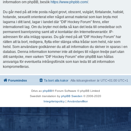
information om phpBB, besök
https://www.phpbb.com/
.
Du går med på att inte posta något grovt, obscent, vulgärt, förtalande, hatiskt,
hotande, sexuellt orienterat eller något annat material som kan bryta mot
lagarna i ditt land, lagar i landet där “DIF Hockey Forum” finns, eller
internationell lag. Om du bryter mot detta så kan det leda till omedelbar och
permanent bannlysning samt att vi kontaktar din Internetleverantör. IP-
adressen för alla inlägg sparas. Du går med på att “DIF Hockey Forum” har
rätten att ta bort, redigera, flytta eller stänga vilka trådar som helst, när som
helst. Som användare godkänner du att all information du skriver in sparas i en
databas. Denna information kommer inte att delges till någon tredje part utan
ditt samtycke, men varken “DIF Hockey Forum” eller phpBB kan hållas
ansvariga för eventuella intrångsförsök som kan leda till att information
komprometteras.
Forumindex
Ta bort alla kakor
Alla tidsangivelser är UTC+01:00 UTC+1
Drivs av
phpBB
® Forum Software © phpBB Limited
Swedish translation by
phpBB Sweden
© 2006-2020
Integritetspolicy
|
Användarvillkor