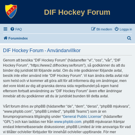
DIF Hockey Forum
FAQ
Bli medlem
Logga in
S
Forumindex
ö
DIF Hockey Forum - Användarvillkor
k
Genom att besöka “DIF Hockey Forum” (hädanefter “vi”, “oss”, “vår”, “DIF
Hockey Forum”, “https://www2.difhockey.se/forum”), så godkänner du att du
binder dig juridiskt till följande avtal. Om du inte godkänner följande avtal,
besök inte eller använd inte “DIF Hockey Forum”. Vi kan ändra detta avtal när
som helst och vi kommer att göra allt för att informera dig om ändringar, men
det vore klokt av dig att granska denna sida regelbundet på egen hand
eftersom fortsatt användning av “DIF Hockey Forum” även efter ändringar
innebär att du godkänner att du är juridiskt bunden till detta avtal.
Vårt forum drivs av phpBB (hädanefter “de”, “dem”, “deras”, “phpBB mjukvara”,
“www.phpbb.com”, “phpBB Limited”, “phpBB Teams”) som är en
forumprogramvara tillgänglig under “
General Public License
” (hädanefter
“GPL”) och kan laddas ner från
www.phpbb.com
. phpBB mjukvaran främjar
endast Internetbaserade diskussioner, phpBB Limited är inte ansvariga för vad
vi tillåter och/eller förbjuder för innehåll och/eller uppförande. För mer