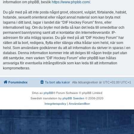
information om phpBB, besök
https://www.phpbb.com/
.
Du går med på att inte posta något grovt, obscent, vulgärt, förtalande, hatiskt,
hotande, sexuellt orienterat eller något annat material som kan bryta mot
lagarna i ditt land, lagar i landet där “DIF Hockey Forum” finns, eller
internationell lag. Om du bryter mot detta så kan det leda till omedelbar och
permanent bannlysning samt att vi kontaktar din Internetleverantör. IP-
adressen för alla inlägg sparas. Du går med på att “DIF Hockey Forum” har
rätten att ta bort, redigera, flytta eller stänga vilka trådar som helst, när som
helst. Som användare godkänner du att all information du skriver in sparas i en
databas. Denna information kommer inte att delges till någon tredje part utan
ditt samtycke, men varken “DIF Hockey Forum” eller phpBB kan hållas
ansvariga för eventuella intrångsförsök som kan leda till att information
komprometteras.
Forumindex
Ta bort alla kakor
Alla tidsangivelser är UTC+01:00 UTC+1
Drivs av
phpBB
® Forum Software © phpBB Limited
Swedish translation by
phpBB Sweden
© 2006-2020
Integritetspolicy
|
Användarvillkor