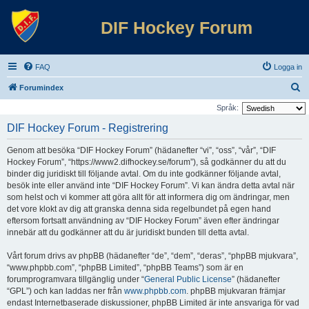
DIF Hockey Forum
FAQ
Logga in
S
Forumindex
ö
Språk:
k
DIF Hockey Forum - Registrering
Genom att besöka “DIF Hockey Forum” (hädanefter “vi”, “oss”, “vår”, “DIF
Hockey Forum”, “https://www2.difhockey.se/forum”), så godkänner du att du
binder dig juridiskt till följande avtal. Om du inte godkänner följande avtal,
besök inte eller använd inte “DIF Hockey Forum”. Vi kan ändra detta avtal när
som helst och vi kommer att göra allt för att informera dig om ändringar, men
det vore klokt av dig att granska denna sida regelbundet på egen hand
eftersom fortsatt användning av “DIF Hockey Forum” även efter ändringar
innebär att du godkänner att du är juridiskt bunden till detta avtal.
Vårt forum drivs av phpBB (hädanefter “de”, “dem”, “deras”, “phpBB mjukvara”,
“www.phpbb.com”, “phpBB Limited”, “phpBB Teams”) som är en
forumprogramvara tillgänglig under “
General Public License
” (hädanefter
“GPL”) och kan laddas ner från
www.phpbb.com
. phpBB mjukvaran främjar
endast Internetbaserade diskussioner, phpBB Limited är inte ansvariga för vad