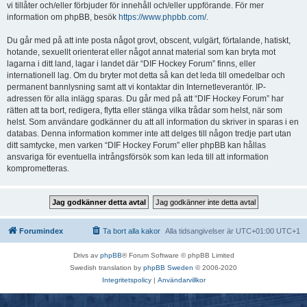
vi tillåter och/eller förbjuder för innehåll och/eller uppförande. För mer
information om phpBB, besök
https://www.phpbb.com/
.
Du går med på att inte posta något grovt, obscent, vulgärt, förtalande, hatiskt,
hotande, sexuellt orienterat eller något annat material som kan bryta mot
lagarna i ditt land, lagar i landet där “DIF Hockey Forum” finns, eller
internationell lag. Om du bryter mot detta så kan det leda till omedelbar och
permanent bannlysning samt att vi kontaktar din Internetleverantör. IP-
adressen för alla inlägg sparas. Du går med på att “DIF Hockey Forum” har
rätten att ta bort, redigera, flytta eller stänga vilka trådar som helst, när som
helst. Som användare godkänner du att all information du skriver in sparas i en
databas. Denna information kommer inte att delges till någon tredje part utan
ditt samtycke, men varken “DIF Hockey Forum” eller phpBB kan hållas
ansvariga för eventuella intrångsförsök som kan leda till att information
komprometteras.
Forumindex
Ta bort alla kakor
Alla tidsangivelser är UTC+01:00 UTC+1
Drivs av
phpBB
® Forum Software © phpBB Limited
Swedish translation by
phpBB Sweden
© 2006-2020
Integritetspolicy
|
Användarvillkor