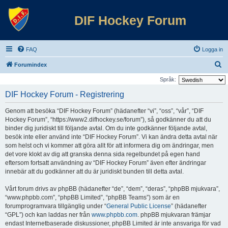
DIF Hockey Forum
FAQ
Logga in
S
Forumindex
ö
Språk:
k
DIF Hockey Forum - Registrering
Genom att besöka “DIF Hockey Forum” (hädanefter “vi”, “oss”, “vår”, “DIF
Hockey Forum”, “https://www2.difhockey.se/forum”), så godkänner du att du
binder dig juridiskt till följande avtal. Om du inte godkänner följande avtal,
besök inte eller använd inte “DIF Hockey Forum”. Vi kan ändra detta avtal när
som helst och vi kommer att göra allt för att informera dig om ändringar, men
det vore klokt av dig att granska denna sida regelbundet på egen hand
eftersom fortsatt användning av “DIF Hockey Forum” även efter ändringar
innebär att du godkänner att du är juridiskt bunden till detta avtal.
Vårt forum drivs av phpBB (hädanefter “de”, “dem”, “deras”, “phpBB mjukvara”,
“www.phpbb.com”, “phpBB Limited”, “phpBB Teams”) som är en
forumprogramvara tillgänglig under “
General Public License
” (hädanefter
“GPL”) och kan laddas ner från
www.phpbb.com
. phpBB mjukvaran främjar
endast Internetbaserade diskussioner, phpBB Limited är inte ansvariga för vad