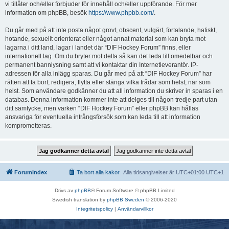
vi tillåter och/eller förbjuder för innehåll och/eller uppförande. För mer
information om phpBB, besök
https://www.phpbb.com/
.
Du går med på att inte posta något grovt, obscent, vulgärt, förtalande, hatiskt,
hotande, sexuellt orienterat eller något annat material som kan bryta mot
lagarna i ditt land, lagar i landet där “DIF Hockey Forum” finns, eller
internationell lag. Om du bryter mot detta så kan det leda till omedelbar och
permanent bannlysning samt att vi kontaktar din Internetleverantör. IP-
adressen för alla inlägg sparas. Du går med på att “DIF Hockey Forum” har
rätten att ta bort, redigera, flytta eller stänga vilka trådar som helst, när som
helst. Som användare godkänner du att all information du skriver in sparas i en
databas. Denna information kommer inte att delges till någon tredje part utan
ditt samtycke, men varken “DIF Hockey Forum” eller phpBB kan hållas
ansvariga för eventuella intrångsförsök som kan leda till att information
komprometteras.
Forumindex
Ta bort alla kakor
Alla tidsangivelser är UTC+01:00 UTC+1
Drivs av
phpBB
® Forum Software © phpBB Limited
Swedish translation by
phpBB Sweden
© 2006-2020
Integritetspolicy
|
Användarvillkor