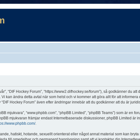
m
år”, “DIF Hockey Forum”, “https://www2.difhockey.se/forum”), så godkänner du att du 
 Vi kan ändra detta avtal när som helst och vi kommer att göra allt för att informer
DIF Hockey Forum” även efter ändringar innebär att du godkänner att du är juridiskt
“phpBB mjukvara”, “www.phpbb.com”, “phpBB Limited”, “phpBB Teams”) som är en for
hpBB mjukvaran främjar endast Internetbaserade diskussioner, phpBB Limited är inte a
tps://www.phpbb.com/
.
lande, hatiskt, hotande, sexuellt orienterat eller något annat material som kan bryta
et leda till omedelbar och permanent bannlysning samt att vi kontaktar din Internetle