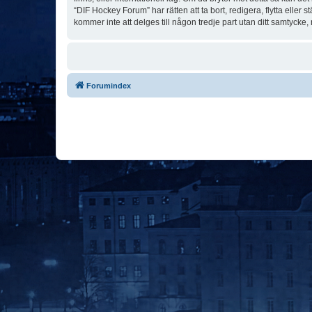
“DIF Hockey Forum” har rätten att ta bort, redigera, flytta elle
kommer inte att delges till någon tredje part utan ditt samtyck
Forumindex