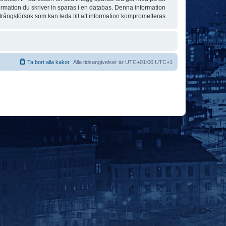
formation du skriver in sparas i en databas. Denna information
trångsförsök som kan leda till att information komprometteras.
Ta bort alla kakor
Alla tidsangivelser är UTC+01:00 UTC+1