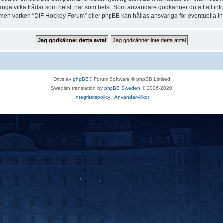
r stänga vilka trådar som helst, när som helst. Som användare godkänner du att all in
e, men varken “DIF Hockey Forum” eller phpBB kan hållas ansvariga för eventuella in
Drivs av
phpBB
® Forum Software © phpBB Limited
Swedish translation by
phpBB Sweden
© 2006-2020
Integritetspolicy
|
Användarvillkor