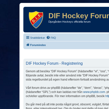
DIF Hockey Foru
Djurgården Hockeys officiella forum
Snabblänkar
FAQ
Forumindex
DIF Hockey Forum - Registrering
Genom att besöka “DIF Hockey Forum” (hädanefter “vi”, “oss”, “v
följande avtal, besök inte eller använd inte “DIF Hockey Forum”.
sida regelbundet på egen hand eftersom fortsatt användning av “
Vårt forum drivs av phpBB (hädanefter “de”, “dem”, “deras”, 
(hädanefter “GPL”) och kan laddas ner från
www.phpbb.com
. p
och/eller uppförande. För mer information om phpBB, besök
ht
Du går med på att inte posta något grovt, obscent, vulgärt, förta
finns, eller internationell lag. Om du bryter mot detta så kan d