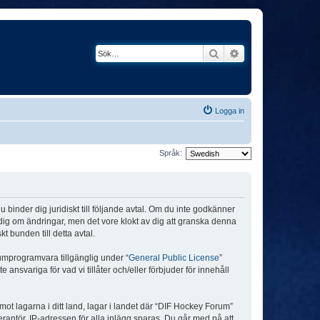
Sök
Avancerad söknin
Logga in
Språk:
binder dig juridiskt till följande avtal. Om du inte godkänner
a dig om ändringar, men det vore klokt av dig att granska denna
 bunden till detta avtal.
umprogramvara tillgänglig under “
General Public License
”
nsvariga för vad vi tillåter och/eller förbjuder för innehåll
 mot lagarna i ditt land, lagar i landet där “DIF Hockey Forum”
verantör. IP-adressen för alla inlägg sparas. Du går med på att