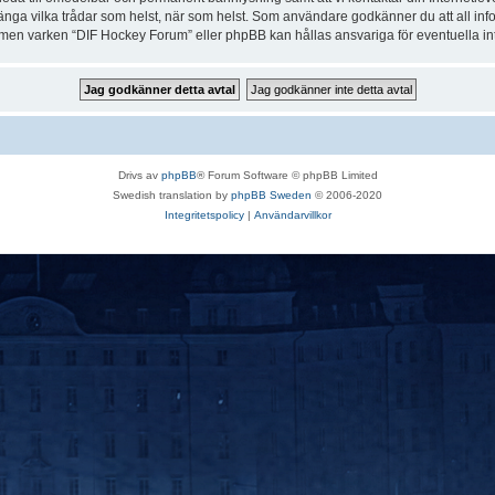
r stänga vilka trådar som helst, när som helst. Som användare godkänner du att all in
e, men varken “DIF Hockey Forum” eller phpBB kan hållas ansvariga för eventuella in
Drivs av
phpBB
® Forum Software © phpBB Limited
Swedish translation by
phpBB Sweden
© 2006-2020
Integritetspolicy
|
Användarvillkor