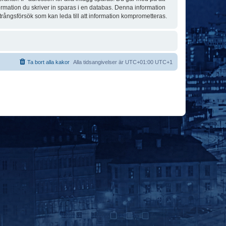
formation du skriver in sparas i en databas. Denna information
trångsförsök som kan leda till att information komprometteras.
Ta bort alla kakor
Alla tidsangivelser är UTC+01:00 UTC+1