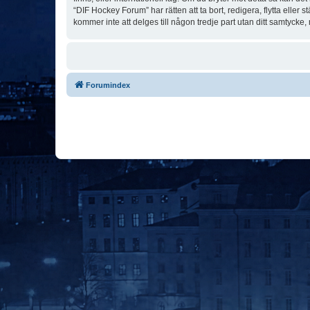
“DIF Hockey Forum” har rätten att ta bort, redigera, flytta elle
kommer inte att delges till någon tredje part utan ditt samtyck
Forumindex