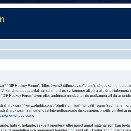
m
år”, “DIF Hockey Forum”, “https://www2.difhockey.se/forum”), så godkänner du att du 
 Vi kan ändra detta avtal när som helst och vi kommer att göra allt för att informer
DIF Hockey Forum” även efter ändringar innebär att du godkänner att du är juridiskt
“phpBB mjukvara”, “www.phpbb.com”, “phpBB Limited”, “phpBB Teams”) som är en for
hpBB mjukvaran främjar endast Internetbaserade diskussioner, phpBB Limited är inte a
tps://www.phpbb.com/
.
lande, hatiskt, hotande, sexuellt orienterat eller något annat material som kan bryta
et leda till omedelbar och permanent bannlysning samt att vi kontaktar din Internetle