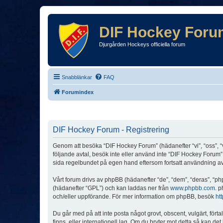
DIF Hockey Foru
Djurgården Hockeys officiella forum
Snabblänkar
FAQ
Forumindex
DIF Hockey Forum - Registrering
Genom att besöka “DIF Hockey Forum” (hädanefter “vi”, “oss”, “v
följande avtal, besök inte eller använd inte “DIF Hockey Forum”.
sida regelbundet på egen hand eftersom fortsatt användning av “
Vårt forum drivs av phpBB (hädanefter “de”, “dem”, “deras”, 
(hädanefter “GPL”) och kan laddas ner från
www.phpbb.com
. p
och/eller uppförande. För mer information om phpBB, besök
ht
Du går med på att inte posta något grovt, obscent, vulgärt, förta
finns, eller internationell lag. Om du bryter mot detta så kan d