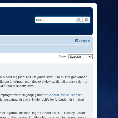
Sök
Avancerad söknin
Logga in
Språk:
binder dig juridiskt till följande avtal. Om du inte godkänner
a dig om ändringar, men det vore klokt av dig att granska denna
 bunden till detta avtal.
umprogramvara tillgänglig under “
General Public License
”
nsvariga för vad vi tillåter och/eller förbjuder för innehåll
 mot lagarna i ditt land, lagar i landet där “DIF Hockey Forum”
verantör. IP-adressen för alla inlägg sparas. Du går med på att