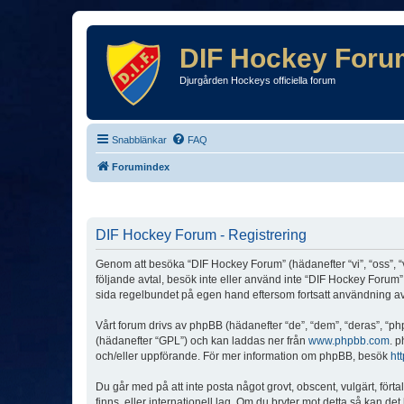
DIF Hockey Foru
Djurgården Hockeys officiella forum
Snabblänkar
FAQ
Forumindex
DIF Hockey Forum - Registrering
Genom att besöka “DIF Hockey Forum” (hädanefter “vi”, “oss”, “v
följande avtal, besök inte eller använd inte “DIF Hockey Forum”.
sida regelbundet på egen hand eftersom fortsatt användning av “
Vårt forum drivs av phpBB (hädanefter “de”, “dem”, “deras”, 
(hädanefter “GPL”) och kan laddas ner från
www.phpbb.com
. p
och/eller uppförande. För mer information om phpBB, besök
ht
Du går med på att inte posta något grovt, obscent, vulgärt, förta
finns, eller internationell lag. Om du bryter mot detta så kan d