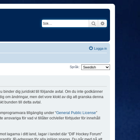
Sök
Avancerad söknin
Logga in
Språk:
binder dig juridiskt till följande avtal. Om du inte godkänner
a dig om ändringar, men det vore klokt av dig att granska denna
 bunden till detta avtal.
umprogramvara tillgänglig under “
General Public License
”
nsvariga för vad vi tillåter och/eller förbjuder för innehåll
 mot lagarna i ditt land, lagar i landet där “DIF Hockey Forum”
verantör. IP-adressen för alla inlägg sparas. Du går med på att