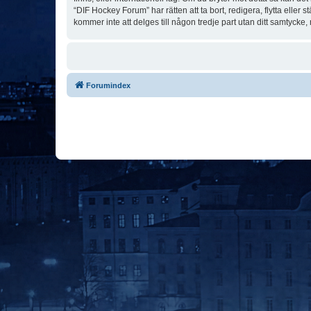
“DIF Hockey Forum” har rätten att ta bort, redigera, flytta elle
kommer inte att delges till någon tredje part utan ditt samtyck
Forumindex