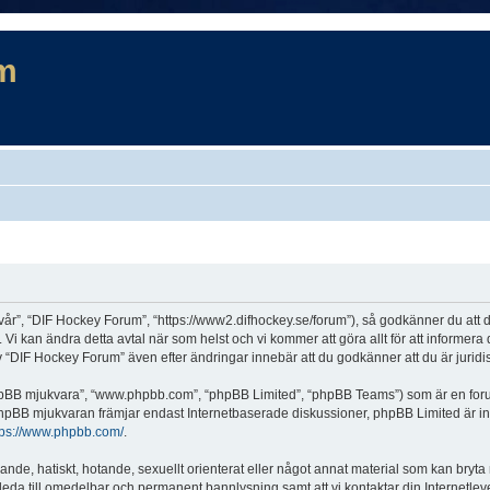
m
år”, “DIF Hockey Forum”, “https://www2.difhockey.se/forum”), så godkänner du att du 
 Vi kan ändra detta avtal när som helst och vi kommer att göra allt för att informer
DIF Hockey Forum” även efter ändringar innebär att du godkänner att du är juridiskt
“phpBB mjukvara”, “www.phpbb.com”, “phpBB Limited”, “phpBB Teams”) som är en for
hpBB mjukvaran främjar endast Internetbaserade diskussioner, phpBB Limited är inte a
tps://www.phpbb.com/
.
lande, hatiskt, hotande, sexuellt orienterat eller något annat material som kan bryta
et leda till omedelbar och permanent bannlysning samt att vi kontaktar din Internetle