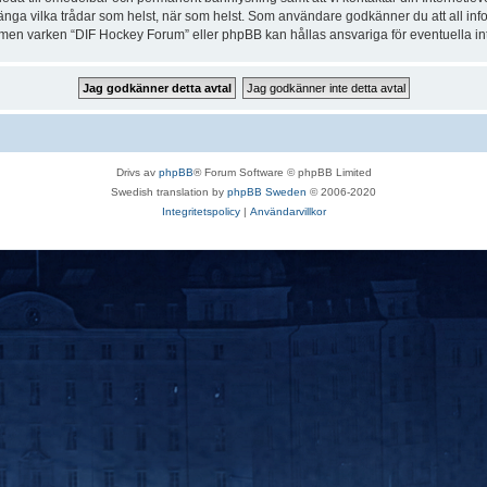
r stänga vilka trådar som helst, när som helst. Som användare godkänner du att all in
e, men varken “DIF Hockey Forum” eller phpBB kan hållas ansvariga för eventuella in
Drivs av
phpBB
® Forum Software © phpBB Limited
Swedish translation by
phpBB Sweden
© 2006-2020
Integritetspolicy
|
Användarvillkor