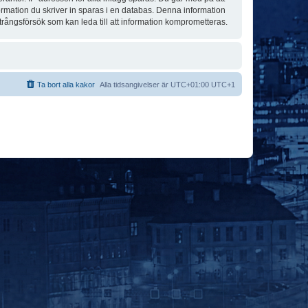
formation du skriver in sparas i en databas. Denna information
trångsförsök som kan leda till att information komprometteras.
Ta bort alla kakor
Alla tidsangivelser är UTC+01:00 UTC+1