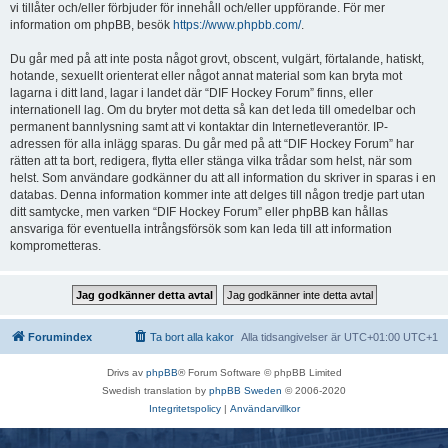
vi tillåter och/eller förbjuder för innehåll och/eller uppförande. För mer
information om phpBB, besök
https://www.phpbb.com/
.
Du går med på att inte posta något grovt, obscent, vulgärt, förtalande, hatiskt,
hotande, sexuellt orienterat eller något annat material som kan bryta mot
lagarna i ditt land, lagar i landet där “DIF Hockey Forum” finns, eller
internationell lag. Om du bryter mot detta så kan det leda till omedelbar och
permanent bannlysning samt att vi kontaktar din Internetleverantör. IP-
adressen för alla inlägg sparas. Du går med på att “DIF Hockey Forum” har
rätten att ta bort, redigera, flytta eller stänga vilka trådar som helst, när som
helst. Som användare godkänner du att all information du skriver in sparas i en
databas. Denna information kommer inte att delges till någon tredje part utan
ditt samtycke, men varken “DIF Hockey Forum” eller phpBB kan hållas
ansvariga för eventuella intrångsförsök som kan leda till att information
komprometteras.
Forumindex
Ta bort alla kakor
Alla tidsangivelser är UTC+01:00 UTC+1
Drivs av
phpBB
® Forum Software © phpBB Limited
Swedish translation by
phpBB Sweden
© 2006-2020
Integritetspolicy
|
Användarvillkor