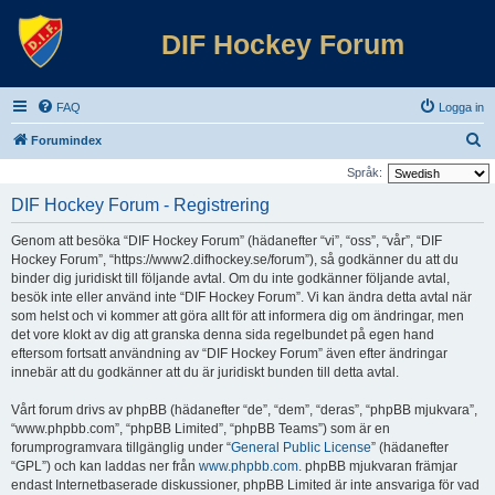
DIF Hockey Forum
FAQ
Logga in
S
Forumindex
ö
Språk:
k
DIF Hockey Forum - Registrering
Genom att besöka “DIF Hockey Forum” (hädanefter “vi”, “oss”, “vår”, “DIF
Hockey Forum”, “https://www2.difhockey.se/forum”), så godkänner du att du
binder dig juridiskt till följande avtal. Om du inte godkänner följande avtal,
besök inte eller använd inte “DIF Hockey Forum”. Vi kan ändra detta avtal när
som helst och vi kommer att göra allt för att informera dig om ändringar, men
det vore klokt av dig att granska denna sida regelbundet på egen hand
eftersom fortsatt användning av “DIF Hockey Forum” även efter ändringar
innebär att du godkänner att du är juridiskt bunden till detta avtal.
Vårt forum drivs av phpBB (hädanefter “de”, “dem”, “deras”, “phpBB mjukvara”,
“www.phpbb.com”, “phpBB Limited”, “phpBB Teams”) som är en
forumprogramvara tillgänglig under “
General Public License
” (hädanefter
“GPL”) och kan laddas ner från
www.phpbb.com
. phpBB mjukvaran främjar
endast Internetbaserade diskussioner, phpBB Limited är inte ansvariga för vad