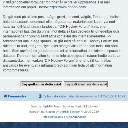
vi tillåter och/eller förbjuder för innehåll och/eller uppförande. För mer
information om phpBB, besök
https://www.phpbb.com/
.
Du går med på att inte posta något grovt, obscent, vulgärt, förtalande, hatiskt,
hotande, sexuellt orienterat eller något annat material som kan bryta mot
lagarna i ditt land, lagar i landet där “DIF Hockey Forum” finns, eller
internationell lag. Om du bryter mot detta så kan det leda till omedelbar och
permanent bannlysning samt att vi kontaktar din Internetleverantör. IP-
adressen för alla inlägg sparas. Du går med på att “DIF Hockey Forum” har
rätten att ta bort, redigera, flytta eller stänga vilka trådar som helst, när som
helst. Som användare godkänner du att all information du skriver in sparas i en
databas. Denna information kommer inte att delges till någon tredje part utan
ditt samtycke, men varken “DIF Hockey Forum” eller phpBB kan hållas
ansvariga för eventuella intrångsförsök som kan leda till att information
komprometteras.
Forumindex
Ta bort alla kakor
Alla tidsangivelser är UTC+01:00 UTC+1
Drivs av
phpBB
® Forum Software © phpBB Limited
Swedish translation by
phpBB Sweden
© 2006-2020
Integritetspolicy
|
Användarvillkor