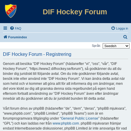
DIF Hockey Forum
FAQ
Logga in
S
Forumindex
ö
Språk:
k
DIF Hockey Forum - Registrering
Genom att besöka “DIF Hockey Forum” (hädanefter “vi”, “oss”, “vår”, “DIF
Hockey Forum”, “https://www2.difhockey.se/forum”), så godkänner du att du
binder dig juridiskt till följande avtal. Om du inte godkänner följande avtal,
besök inte eller använd inte “DIF Hockey Forum”. Vi kan ändra detta avtal när
som helst och vi kommer att göra allt för att informera dig om ändringar, men
det vore klokt av dig att granska denna sida regelbundet på egen hand
eftersom fortsatt användning av “DIF Hockey Forum” även efter ändringar
innebär att du godkänner att du är juridiskt bunden till detta avtal.
Vårt forum drivs av phpBB (hädanefter “de”, “dem”, “deras”, “phpBB mjukvara”,
“www.phpbb.com”, “phpBB Limited”, “phpBB Teams”) som är en
forumprogramvara tillgänglig under “
General Public License
” (hädanefter
“GPL”) och kan laddas ner från
www.phpbb.com
. phpBB mjukvaran främjar
endast Internetbaserade diskussioner, phpBB Limited är inte ansvariga för vad