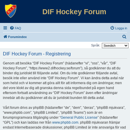
DIF Hockey Forum
FAQ
Logga in
S
Forumindex
ö
Språk:
k
DIF Hockey Forum - Registrering
Genom att besöka “DIF Hockey Forum” (hädanefter “vi”, “oss”, “vår”, “DIF
Hockey Forum”, “https://www2.difhockey.se/forum”), så godkänner du att du
binder dig juridiskt till följande avtal. Om du inte godkänner följande avtal,
besök inte eller använd inte “DIF Hockey Forum”. Vi kan ändra detta avtal när
som helst och vi kommer att göra allt för att informera dig om ändringar, men
det vore klokt av dig att granska denna sida regelbundet på egen hand
eftersom fortsatt användning av “DIF Hockey Forum” även efter ändringar
innebär att du godkänner att du är juridiskt bunden till detta avtal.
Vårt forum drivs av phpBB (hädanefter “de”, “dem”, “deras”, “phpBB mjukvara”,
“www.phpbb.com”, “phpBB Limited”, “phpBB Teams”) som är en
forumprogramvara tillgänglig under “
General Public License
” (hädanefter
“GPL”) och kan laddas ner från
www.phpbb.com
. phpBB mjukvaran främjar
endast Internetbaserade diskussioner, phpBB Limited är inte ansvariga för vad