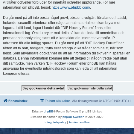
vi tillåter och/eller förbjuder för innehåll och/eller uppförande. För mer
information om phpBB, besök
https://www.phpbb.com/
.
Du går med på att inte posta något grovt, obscent, vulgärt, förtalande, hatiskt,
hotande, sexuellt orienterat eller något annat material som kan bryta mot
lagarna i ditt land, lagar i landet där “DIF Hockey Forum” finns, eller
internationell lag. Om du bryter mot detta så kan det leda till omedelbar och
permanent bannlysning samt att vi kontaktar din Internetleverantör. IP-
adressen för alla inlägg sparas. Du går med på att “DIF Hockey Forum” har
rätten att ta bort, redigera, flytta eller stänga vilka trådar som helst, när som
helst. Som användare godkänner du att all information du skriver in sparas i en
databas. Denna information kommer inte att delges till någon tredje part utan
ditt samtycke, men varken “DIF Hockey Forum” eller phpBB kan hållas
ansvariga för eventuella intrångsförsök som kan leda till att information
komprometteras.
Forumindex
Ta bort alla kakor
Alla tidsangivelser är UTC+01:00 UTC+1
Drivs av
phpBB
® Forum Software © phpBB Limited
Swedish translation by
phpBB Sweden
© 2006-2020
Integritetspolicy
|
Användarvillkor