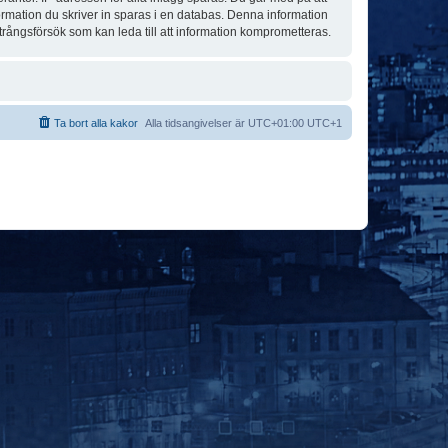
formation du skriver in sparas i en databas. Denna information
trångsförsök som kan leda till att information komprometteras.
Ta bort alla kakor
Alla tidsangivelser är UTC+01:00 UTC+1