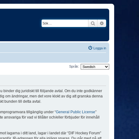
Sök
Avancerad söknin
Logga in
Språk:
binder dig juridiskt till följande avtal. Om du inte godkänner
a dig om ändringar, men det vore klokt av dig att granska denna
 bunden till detta avtal.
umprogramvara tillgänglig under “
General Public License
”
nsvariga för vad vi tillåter och/eller förbjuder för innehåll
 mot lagarna i ditt land, lagar i landet där “DIF Hockey Forum”
verantör. IP-adressen för alla inlägg sparas. Du går med på att