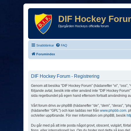
DIF Hockey Foru
Djurgården Hockeys officiella forum
Snabblänkar
FAQ
Forumindex
DIF Hockey Forum - Registrering
Genom att besöka “DIF Hockey Forum” (hädanefter “vi”, “oss”, “v
följande avtal, besök inte eller använd inte “DIF Hockey Forum”.
sida regelbundet på egen hand eftersom fortsatt användning av “
Vårt forum drivs av phpBB (hädanefter “de”, “dem”, “deras”, 
(hädanefter “GPL”) och kan laddas ner från
www.phpbb.com
. p
och/eller uppförande. För mer information om phpBB, besök
ht
Du går med på att inte posta något grovt, obscent, vulgärt, förta
finns, eller internationell lag. Om du bryter mot detta så kan d