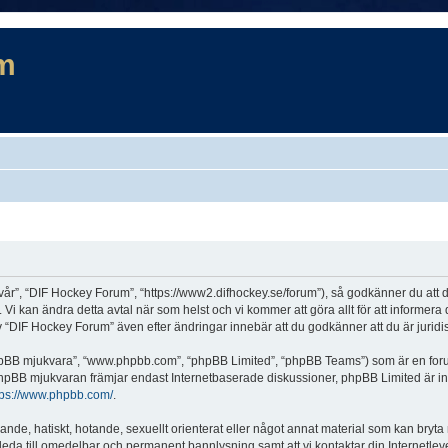
m
år”, “DIF Hockey Forum”, “https://www2.difhockey.se/forum”), så godkänner du att du 
 Vi kan ändra detta avtal när som helst och vi kommer att göra allt för att informer
DIF Hockey Forum” även efter ändringar innebär att du godkänner att du är juridiskt
“phpBB mjukvara”, “www.phpbb.com”, “phpBB Limited”, “phpBB Teams”) som är en for
hpBB mjukvaran främjar endast Internetbaserade diskussioner, phpBB Limited är inte a
tps://www.phpbb.com/
.
lande, hatiskt, hotande, sexuellt orienterat eller något annat material som kan bryta
et leda till omedelbar och permanent bannlysning samt att vi kontaktar din Internetle