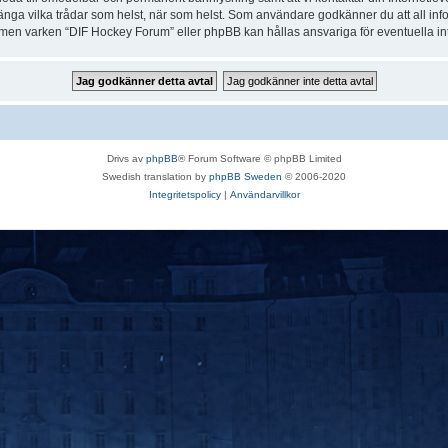
r stänga vilka trådar som helst, när som helst. Som användare godkänner du att all in
e, men varken “DIF Hockey Forum” eller phpBB kan hållas ansvariga för eventuella in
Drivs av
phpBB
® Forum Software © phpBB Limited
Swedish translation by
phpBB Sweden
© 2006-2020
Integritetspolicy
|
Användarvillkor