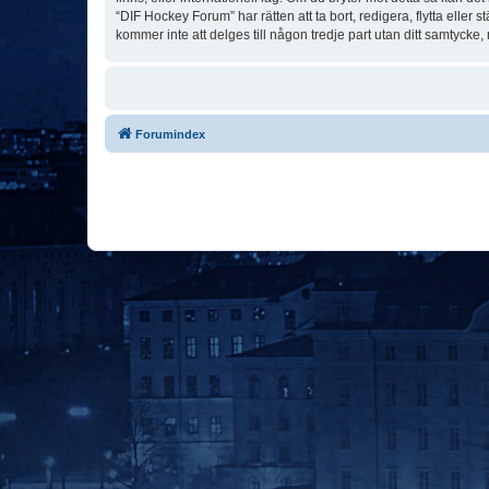
“DIF Hockey Forum” har rätten att ta bort, redigera, flytta elle
kommer inte att delges till någon tredje part utan ditt samtyck
Forumindex