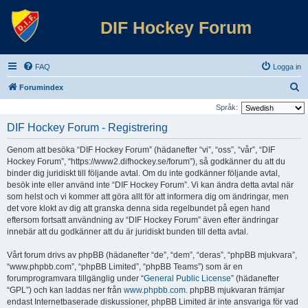
DIF Hockey Forum
FAQ
Logga in
S
Forumindex
ö
Språk:
k
DIF Hockey Forum - Registrering
Genom att besöka “DIF Hockey Forum” (hädanefter “vi”, “oss”, “vår”, “DIF
Hockey Forum”, “https://www2.difhockey.se/forum”), så godkänner du att du
binder dig juridiskt till följande avtal. Om du inte godkänner följande avtal,
besök inte eller använd inte “DIF Hockey Forum”. Vi kan ändra detta avtal när
som helst och vi kommer att göra allt för att informera dig om ändringar, men
det vore klokt av dig att granska denna sida regelbundet på egen hand
eftersom fortsatt användning av “DIF Hockey Forum” även efter ändringar
innebär att du godkänner att du är juridiskt bunden till detta avtal.
Vårt forum drivs av phpBB (hädanefter “de”, “dem”, “deras”, “phpBB mjukvara”,
“www.phpbb.com”, “phpBB Limited”, “phpBB Teams”) som är en
forumprogramvara tillgänglig under “
General Public License
” (hädanefter
“GPL”) och kan laddas ner från
www.phpbb.com
. phpBB mjukvaran främjar
endast Internetbaserade diskussioner, phpBB Limited är inte ansvariga för vad