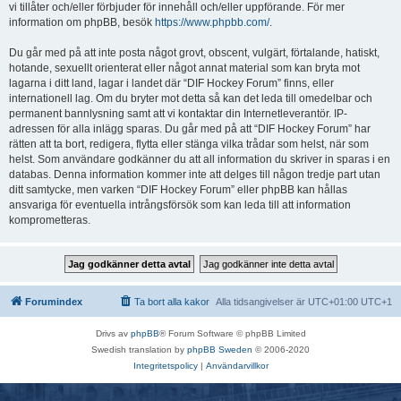
vi tillåter och/eller förbjuder för innehåll och/eller uppförande. För mer
information om phpBB, besök
https://www.phpbb.com/
.
Du går med på att inte posta något grovt, obscent, vulgärt, förtalande, hatiskt,
hotande, sexuellt orienterat eller något annat material som kan bryta mot
lagarna i ditt land, lagar i landet där “DIF Hockey Forum” finns, eller
internationell lag. Om du bryter mot detta så kan det leda till omedelbar och
permanent bannlysning samt att vi kontaktar din Internetleverantör. IP-
adressen för alla inlägg sparas. Du går med på att “DIF Hockey Forum” har
rätten att ta bort, redigera, flytta eller stänga vilka trådar som helst, när som
helst. Som användare godkänner du att all information du skriver in sparas i en
databas. Denna information kommer inte att delges till någon tredje part utan
ditt samtycke, men varken “DIF Hockey Forum” eller phpBB kan hållas
ansvariga för eventuella intrångsförsök som kan leda till att information
komprometteras.
Forumindex
Ta bort alla kakor
Alla tidsangivelser är UTC+01:00 UTC+1
Drivs av
phpBB
® Forum Software © phpBB Limited
Swedish translation by
phpBB Sweden
© 2006-2020
Integritetspolicy
|
Användarvillkor