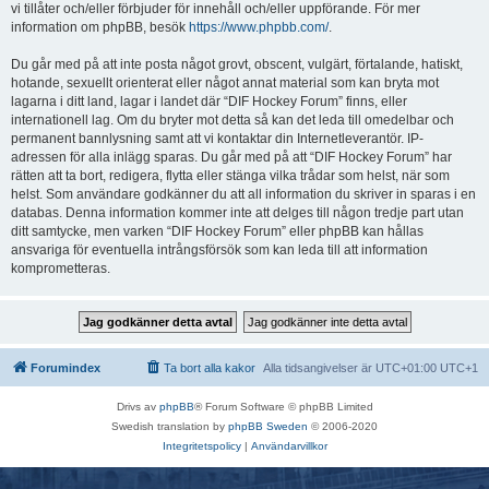
vi tillåter och/eller förbjuder för innehåll och/eller uppförande. För mer
information om phpBB, besök
https://www.phpbb.com/
.
Du går med på att inte posta något grovt, obscent, vulgärt, förtalande, hatiskt,
hotande, sexuellt orienterat eller något annat material som kan bryta mot
lagarna i ditt land, lagar i landet där “DIF Hockey Forum” finns, eller
internationell lag. Om du bryter mot detta så kan det leda till omedelbar och
permanent bannlysning samt att vi kontaktar din Internetleverantör. IP-
adressen för alla inlägg sparas. Du går med på att “DIF Hockey Forum” har
rätten att ta bort, redigera, flytta eller stänga vilka trådar som helst, när som
helst. Som användare godkänner du att all information du skriver in sparas i en
databas. Denna information kommer inte att delges till någon tredje part utan
ditt samtycke, men varken “DIF Hockey Forum” eller phpBB kan hållas
ansvariga för eventuella intrångsförsök som kan leda till att information
komprometteras.
Forumindex
Ta bort alla kakor
Alla tidsangivelser är UTC+01:00 UTC+1
Drivs av
phpBB
® Forum Software © phpBB Limited
Swedish translation by
phpBB Sweden
© 2006-2020
Integritetspolicy
|
Användarvillkor