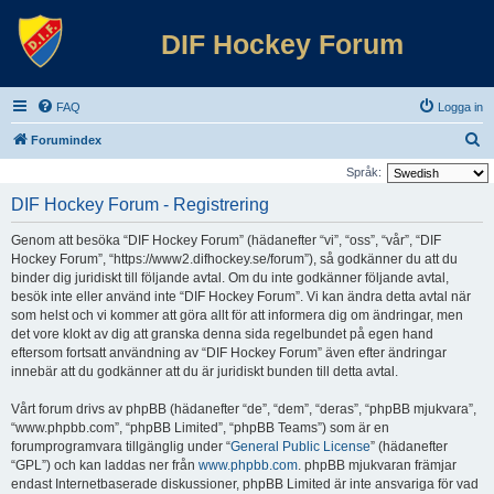
DIF Hockey Forum
FAQ
Logga in
S
Forumindex
ö
Språk:
k
DIF Hockey Forum - Registrering
Genom att besöka “DIF Hockey Forum” (hädanefter “vi”, “oss”, “vår”, “DIF
Hockey Forum”, “https://www2.difhockey.se/forum”), så godkänner du att du
binder dig juridiskt till följande avtal. Om du inte godkänner följande avtal,
besök inte eller använd inte “DIF Hockey Forum”. Vi kan ändra detta avtal när
som helst och vi kommer att göra allt för att informera dig om ändringar, men
det vore klokt av dig att granska denna sida regelbundet på egen hand
eftersom fortsatt användning av “DIF Hockey Forum” även efter ändringar
innebär att du godkänner att du är juridiskt bunden till detta avtal.
Vårt forum drivs av phpBB (hädanefter “de”, “dem”, “deras”, “phpBB mjukvara”,
“www.phpbb.com”, “phpBB Limited”, “phpBB Teams”) som är en
forumprogramvara tillgänglig under “
General Public License
” (hädanefter
“GPL”) och kan laddas ner från
www.phpbb.com
. phpBB mjukvaran främjar
endast Internetbaserade diskussioner, phpBB Limited är inte ansvariga för vad