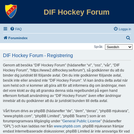
DIF Hockey Forum
FAQ
Logga in
S
Forumindex
ö
Språk:
k
DIF Hockey Forum - Registrering
Genom att besöka “DIF Hockey Forum” (hädanefter “vi”, “oss”, “vår”, “DIF
Hockey Forum”, “https://www2.difhockey.se/forum”), så godkänner du att du
binder dig juridiskt till följande avtal. Om du inte godkänner följande avtal,
besök inte eller använd inte “DIF Hockey Forum”. Vi kan ändra detta avtal när
som helst och vi kommer att göra allt för att informera dig om ändringar, men
det vore klokt av dig att granska denna sida regelbundet på egen hand
eftersom fortsatt användning av “DIF Hockey Forum” även efter ändringar
innebär att du godkänner att du är juridiskt bunden till detta avtal.
Vårt forum drivs av phpBB (hädanefter “de”, “dem”, “deras”, “phpBB mjukvara”,
“www.phpbb.com”, “phpBB Limited”, “phpBB Teams”) som är en
forumprogramvara tillgänglig under “
General Public License
” (hädanefter
“GPL”) och kan laddas ner från
www.phpbb.com
. phpBB mjukvaran främjar
endast Internetbaserade diskussioner, phpBB Limited är inte ansvariga för vad