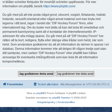
vi tillåter och/eller förbjuder för innehåll och/eller uppförande. För mer
information om phpBB, besök
https://www.phpbb.com/
.
Du går med på att inte posta något grovt, obscent, vulgärt, förtalande, hatiskt,
hotande, sexuellt orienterat eller något annat material som kan bryta mot
lagarna i ditt land, lagar i landet där “DIF Hockey Forum” finns, eller
internationell lag. Om du bryter mot detta så kan det leda till omedelbar och
permanent bannlysning samt att vi kontaktar din Internetleverantör. IP-
adressen för alla inlägg sparas. Du går med på att “DIF Hockey Forum” har
rätten att ta bort, redigera, flytta eller stänga vilka trådar som helst, när som
helst. Som användare godkänner du att all information du skriver in sparas i en
databas. Denna information kommer inte att delges till någon tredje part utan
ditt samtycke, men varken “DIF Hockey Forum” eller phpBB kan hållas
ansvariga för eventuella intrångsförsök som kan leda till att information
komprometteras.
Forumindex
Ta bort alla kakor
Alla tidsangivelser är UTC+01:00 UTC+1
Drivs av
phpBB
® Forum Software © phpBB Limited
Swedish translation by
phpBB Sweden
© 2006-2020
Integritetspolicy
|
Användarvillkor