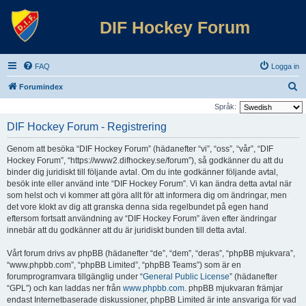
DIF Hockey Forum
FAQ
Logga in
S
Forumindex
ö
Språk:
k
DIF Hockey Forum - Registrering
Genom att besöka “DIF Hockey Forum” (hädanefter “vi”, “oss”, “vår”, “DIF
Hockey Forum”, “https://www2.difhockey.se/forum”), så godkänner du att du
binder dig juridiskt till följande avtal. Om du inte godkänner följande avtal,
besök inte eller använd inte “DIF Hockey Forum”. Vi kan ändra detta avtal när
som helst och vi kommer att göra allt för att informera dig om ändringar, men
det vore klokt av dig att granska denna sida regelbundet på egen hand
eftersom fortsatt användning av “DIF Hockey Forum” även efter ändringar
innebär att du godkänner att du är juridiskt bunden till detta avtal.
Vårt forum drivs av phpBB (hädanefter “de”, “dem”, “deras”, “phpBB mjukvara”,
“www.phpbb.com”, “phpBB Limited”, “phpBB Teams”) som är en
forumprogramvara tillgänglig under “
General Public License
” (hädanefter
“GPL”) och kan laddas ner från
www.phpbb.com
. phpBB mjukvaran främjar
endast Internetbaserade diskussioner, phpBB Limited är inte ansvariga för vad