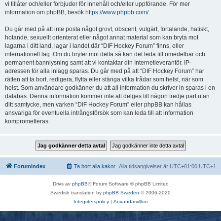
vi tillåter och/eller förbjuder för innehåll och/eller uppförande. För mer
information om phpBB, besök
https://www.phpbb.com/
.
Du går med på att inte posta något grovt, obscent, vulgärt, förtalande, hatiskt,
hotande, sexuellt orienterat eller något annat material som kan bryta mot
lagarna i ditt land, lagar i landet där “DIF Hockey Forum” finns, eller
internationell lag. Om du bryter mot detta så kan det leda till omedelbar och
permanent bannlysning samt att vi kontaktar din Internetleverantör. IP-
adressen för alla inlägg sparas. Du går med på att “DIF Hockey Forum” har
rätten att ta bort, redigera, flytta eller stänga vilka trådar som helst, när som
helst. Som användare godkänner du att all information du skriver in sparas i en
databas. Denna information kommer inte att delges till någon tredje part utan
ditt samtycke, men varken “DIF Hockey Forum” eller phpBB kan hållas
ansvariga för eventuella intrångsförsök som kan leda till att information
komprometteras.
Forumindex
Ta bort alla kakor
Alla tidsangivelser är UTC+01:00 UTC+1
Drivs av
phpBB
® Forum Software © phpBB Limited
Swedish translation by
phpBB Sweden
© 2006-2020
Integritetspolicy
|
Användarvillkor