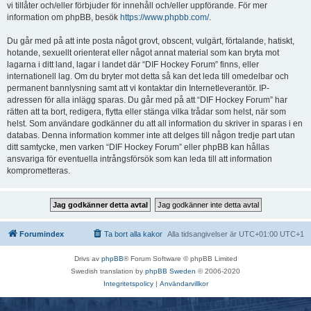
vi tillåter och/eller förbjuder för innehåll och/eller uppförande. För mer
information om phpBB, besök
https://www.phpbb.com/
.
Du går med på att inte posta något grovt, obscent, vulgärt, förtalande, hatiskt,
hotande, sexuellt orienterat eller något annat material som kan bryta mot
lagarna i ditt land, lagar i landet där “DIF Hockey Forum” finns, eller
internationell lag. Om du bryter mot detta så kan det leda till omedelbar och
permanent bannlysning samt att vi kontaktar din Internetleverantör. IP-
adressen för alla inlägg sparas. Du går med på att “DIF Hockey Forum” har
rätten att ta bort, redigera, flytta eller stänga vilka trådar som helst, när som
helst. Som användare godkänner du att all information du skriver in sparas i en
databas. Denna information kommer inte att delges till någon tredje part utan
ditt samtycke, men varken “DIF Hockey Forum” eller phpBB kan hållas
ansvariga för eventuella intrångsförsök som kan leda till att information
komprometteras.
Forumindex
Ta bort alla kakor
Alla tidsangivelser är UTC+01:00 UTC+1
Drivs av
phpBB
® Forum Software © phpBB Limited
Swedish translation by
phpBB Sweden
© 2006-2020
Integritetspolicy
|
Användarvillkor