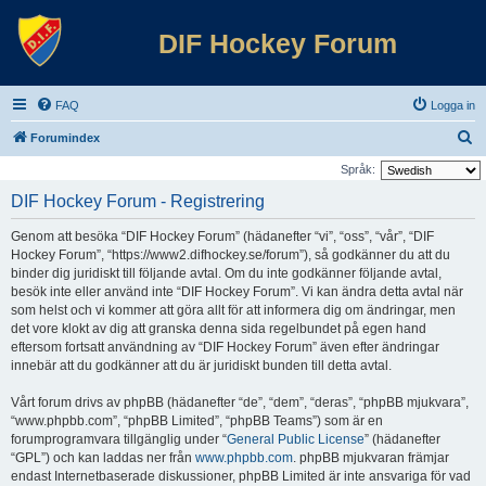
DIF Hockey Forum
FAQ
Logga in
S
Forumindex
ö
Språk:
k
DIF Hockey Forum - Registrering
Genom att besöka “DIF Hockey Forum” (hädanefter “vi”, “oss”, “vår”, “DIF
Hockey Forum”, “https://www2.difhockey.se/forum”), så godkänner du att du
binder dig juridiskt till följande avtal. Om du inte godkänner följande avtal,
besök inte eller använd inte “DIF Hockey Forum”. Vi kan ändra detta avtal när
som helst och vi kommer att göra allt för att informera dig om ändringar, men
det vore klokt av dig att granska denna sida regelbundet på egen hand
eftersom fortsatt användning av “DIF Hockey Forum” även efter ändringar
innebär att du godkänner att du är juridiskt bunden till detta avtal.
Vårt forum drivs av phpBB (hädanefter “de”, “dem”, “deras”, “phpBB mjukvara”,
“www.phpbb.com”, “phpBB Limited”, “phpBB Teams”) som är en
forumprogramvara tillgänglig under “
General Public License
” (hädanefter
“GPL”) och kan laddas ner från
www.phpbb.com
. phpBB mjukvaran främjar
endast Internetbaserade diskussioner, phpBB Limited är inte ansvariga för vad