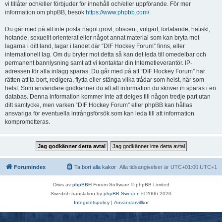
vi tillåter och/eller förbjuder för innehåll och/eller uppförande. För mer
information om phpBB, besök
https://www.phpbb.com/
.
Du går med på att inte posta något grovt, obscent, vulgärt, förtalande, hatiskt,
hotande, sexuellt orienterat eller något annat material som kan bryta mot
lagarna i ditt land, lagar i landet där “DIF Hockey Forum” finns, eller
internationell lag. Om du bryter mot detta så kan det leda till omedelbar och
permanent bannlysning samt att vi kontaktar din Internetleverantör. IP-
adressen för alla inlägg sparas. Du går med på att “DIF Hockey Forum” har
rätten att ta bort, redigera, flytta eller stänga vilka trådar som helst, när som
helst. Som användare godkänner du att all information du skriver in sparas i en
databas. Denna information kommer inte att delges till någon tredje part utan
ditt samtycke, men varken “DIF Hockey Forum” eller phpBB kan hållas
ansvariga för eventuella intrångsförsök som kan leda till att information
komprometteras.
Forumindex
Ta bort alla kakor
Alla tidsangivelser är UTC+01:00 UTC+1
Drivs av
phpBB
® Forum Software © phpBB Limited
Swedish translation by
phpBB Sweden
© 2006-2020
Integritetspolicy
|
Användarvillkor