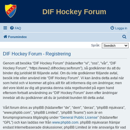
DIF Hockey Forum
FAQ
Logga in
S
Forumindex
ö
Språk:
k
DIF Hockey Forum - Registrering
Genom att besöka “DIF Hockey Forum” (hädanefter “vi”, “oss”, “vår”, “DIF
Hockey Forum”, “https://www2.difhockey.se/forum”), så godkänner du att du
binder dig juridiskt till följande avtal. Om du inte godkänner följande avtal,
besök inte eller använd inte “DIF Hockey Forum”. Vi kan ändra detta avtal när
som helst och vi kommer att göra allt för att informera dig om ändringar, men
det vore klokt av dig att granska denna sida regelbundet på egen hand
eftersom fortsatt användning av “DIF Hockey Forum” även efter ändringar
innebär att du godkänner att du är juridiskt bunden till detta avtal.
Vårt forum drivs av phpBB (hädanefter “de”, “dem”, “deras”, “phpBB mjukvara”,
“www.phpbb.com”, “phpBB Limited”, “phpBB Teams”) som är en
forumprogramvara tillgänglig under “
General Public License
” (hädanefter
“GPL”) och kan laddas ner från
www.phpbb.com
. phpBB mjukvaran främjar
endast Internetbaserade diskussioner, phpBB Limited är inte ansvariga för vad