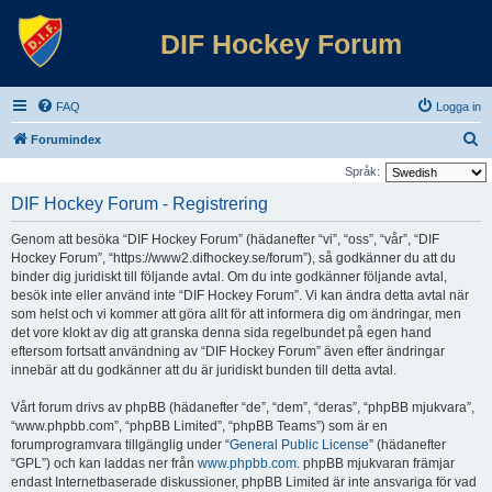
DIF Hockey Forum
FAQ
Logga in
S
Forumindex
ö
Språk:
k
DIF Hockey Forum - Registrering
Genom att besöka “DIF Hockey Forum” (hädanefter “vi”, “oss”, “vår”, “DIF
Hockey Forum”, “https://www2.difhockey.se/forum”), så godkänner du att du
binder dig juridiskt till följande avtal. Om du inte godkänner följande avtal,
besök inte eller använd inte “DIF Hockey Forum”. Vi kan ändra detta avtal när
som helst och vi kommer att göra allt för att informera dig om ändringar, men
det vore klokt av dig att granska denna sida regelbundet på egen hand
eftersom fortsatt användning av “DIF Hockey Forum” även efter ändringar
innebär att du godkänner att du är juridiskt bunden till detta avtal.
Vårt forum drivs av phpBB (hädanefter “de”, “dem”, “deras”, “phpBB mjukvara”,
“www.phpbb.com”, “phpBB Limited”, “phpBB Teams”) som är en
forumprogramvara tillgänglig under “
General Public License
” (hädanefter
“GPL”) och kan laddas ner från
www.phpbb.com
. phpBB mjukvaran främjar
endast Internetbaserade diskussioner, phpBB Limited är inte ansvariga för vad