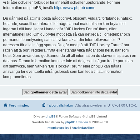
vi tillåter och/eller förbjuder för innehåll och/eller uppförande. För mer
information om phpBB, besök
https://www.phpbb.com/
.
Du går med på att inte posta något grovt, obscent, vulgärt, förtalande, hatiskt,
hotande, sexuellt orienterat eller något annat material som kan bryta mot
lagarna i ditt land, lagar i landet där “DIF Hockey Forum” finns, eller
internationell lag. Om du bryter mot detta så kan det leda till omedelbar och
permanent bannlysning samt att vi kontaktar din Internetleverantör. IP-
adressen för alla inlägg sparas. Du går med på att “DIF Hockey Forum” har
rätten att ta bort, redigera, flytta eller stänga vilka trådar som helst, när som
helst. Som användare godkänner du att all information du skriver in sparas i en
databas. Denna information kommer inte att delges till någon tredje part utan
ditt samtycke, men varken “DIF Hockey Forum” eller phpBB kan hållas
ansvariga för eventuella intrångsförsök som kan leda till att information
komprometteras.
Forumindex
Ta bort alla kakor
Alla tidsangivelser är UTC+01:00 UTC+1
Drivs av
phpBB
® Forum Software © phpBB Limited
Swedish translation by
phpBB Sweden
© 2006-2020
Integritetspolicy
|
Användarvillkor