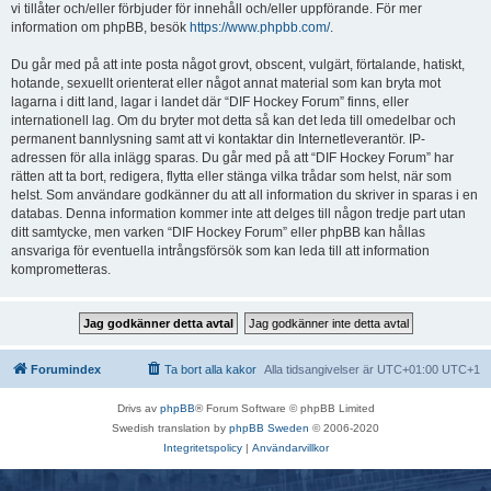
vi tillåter och/eller förbjuder för innehåll och/eller uppförande. För mer
information om phpBB, besök
https://www.phpbb.com/
.
Du går med på att inte posta något grovt, obscent, vulgärt, förtalande, hatiskt,
hotande, sexuellt orienterat eller något annat material som kan bryta mot
lagarna i ditt land, lagar i landet där “DIF Hockey Forum” finns, eller
internationell lag. Om du bryter mot detta så kan det leda till omedelbar och
permanent bannlysning samt att vi kontaktar din Internetleverantör. IP-
adressen för alla inlägg sparas. Du går med på att “DIF Hockey Forum” har
rätten att ta bort, redigera, flytta eller stänga vilka trådar som helst, när som
helst. Som användare godkänner du att all information du skriver in sparas i en
databas. Denna information kommer inte att delges till någon tredje part utan
ditt samtycke, men varken “DIF Hockey Forum” eller phpBB kan hållas
ansvariga för eventuella intrångsförsök som kan leda till att information
komprometteras.
Forumindex
Ta bort alla kakor
Alla tidsangivelser är UTC+01:00 UTC+1
Drivs av
phpBB
® Forum Software © phpBB Limited
Swedish translation by
phpBB Sweden
© 2006-2020
Integritetspolicy
|
Användarvillkor