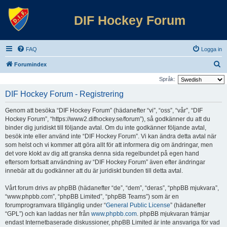
DIF Hockey Forum
FAQ
Logga in
S
Forumindex
ö
Språk:
k
DIF Hockey Forum - Registrering
Genom att besöka “DIF Hockey Forum” (hädanefter “vi”, “oss”, “vår”, “DIF
Hockey Forum”, “https://www2.difhockey.se/forum”), så godkänner du att du
binder dig juridiskt till följande avtal. Om du inte godkänner följande avtal,
besök inte eller använd inte “DIF Hockey Forum”. Vi kan ändra detta avtal när
som helst och vi kommer att göra allt för att informera dig om ändringar, men
det vore klokt av dig att granska denna sida regelbundet på egen hand
eftersom fortsatt användning av “DIF Hockey Forum” även efter ändringar
innebär att du godkänner att du är juridiskt bunden till detta avtal.
Vårt forum drivs av phpBB (hädanefter “de”, “dem”, “deras”, “phpBB mjukvara”,
“www.phpbb.com”, “phpBB Limited”, “phpBB Teams”) som är en
forumprogramvara tillgänglig under “
General Public License
” (hädanefter
“GPL”) och kan laddas ner från
www.phpbb.com
. phpBB mjukvaran främjar
endast Internetbaserade diskussioner, phpBB Limited är inte ansvariga för vad